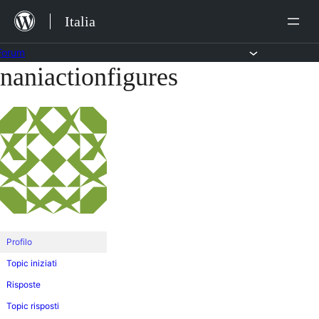
Salta
Italia
al
contenuto
Forum
naniactionfigures
Vai
al
contenuto
Profilo
Topic iniziati
Risposte
Topic risposti