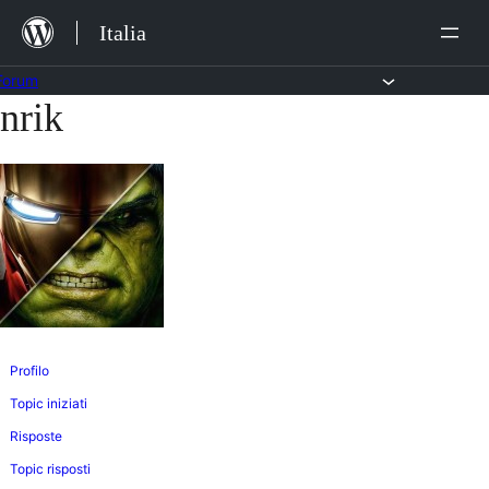
Salta
Italia
al
contenuto
Forum
nrik
Vai
al
contenuto
Profilo
Topic iniziati
Risposte
Topic risposti