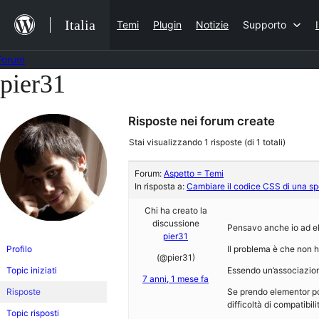
Salta
Italia
Temi
Plugin
Notizie
Supporto
al
contenuto
Forum
pier31
Vai
al
Risposte nei forum create
contenuto
Stai visualizzando 1 risposte (di 1 totali)
Forum:
Aspetto = Temi
In risposta a:
Cambiare il codice CSS di una sp
Chi ha creato la
discussione
Pensavo anche io ad e
pier31
Profilo
Il problema è che non 
(@pier31)
Topic iniziati
Essendo un’associazione
7 anni, 1 mese fa
Risposte
Se prendo elementor p
difficoltà di compatibili
Topic risposti