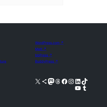
WordPress.com
↗
Matt
↗
bbPress
↗
uture
BuddyPress
↗
Visita il nostro account X (ex Twitter)
Visita il nostro account Bluesky
Visita il nostro account Mastodon
Visita il nostro account Threads
Visita la nostra pagina Facebook
Visita il nostro account Instagram
Visita il nostro account LinkedIn
Visita il nostro account TikTok
Visita il nostro canale YouTube
Visita il nostro account Tumblr