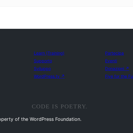
Learn (Training)
Partecipa
Supporto
Eventi
Sviluppo
Donazioni
↗
WordPress.tv
↗
Five for the F
CODE IS POETRY.
operty of the WordPress Foundation.