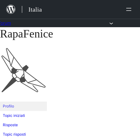
Salta
Italia
al
contenuto
Forum
RapaFenice
Vai
al
contenuto
Profilo
Topic iniziati
Risposte
Topic risposti