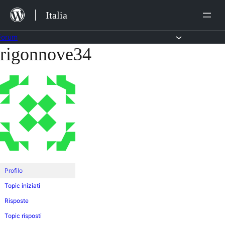
Salta
Italia
al
contenuto
Forum
rigonnove34
Vai
al
contenuto
Profilo
Topic iniziati
Risposte
Topic risposti