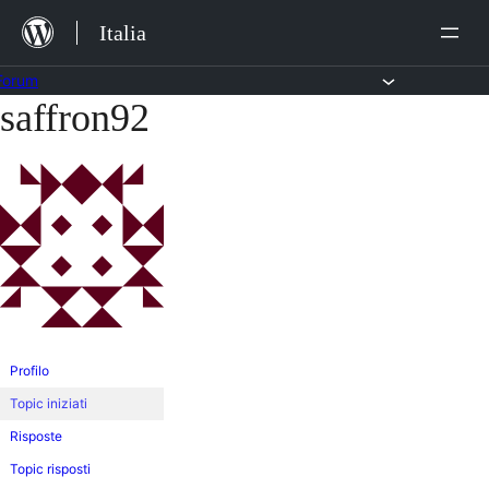
Salta
Italia
al
contenuto
Forum
saffron92
Vai
al
contenuto
Profilo
Topic iniziati
Risposte
Topic risposti