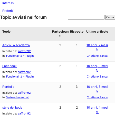
Interessi
Preferiti
Topic avviati nel forum
Topic
Partecipan
Risposte
Ultimo articolo
ti
Articoli a scadenza
2
1
10 anni, 2 mesi
fa
Iniziato da:
saffron92
in:
Funzionalità = Plugin
Cristiano Zanca
Facebook
2
1
10 anni, 3 mesi
fa
Iniziato da:
saffron92
in:
Funzionalità = Plugin
Cristiano Zanca
Portfolio
2
3
10 anni, 3 mesi
fa
Iniziato da:
saffron92
in:
Varie ed eventuali
Cristiano Zanca
style del body
2
2
10 anni, 4 mesi
fa
Iniziato da:
saffron92