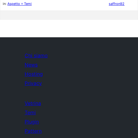
in:
Aspetto = Temi
saffron92
Chi siamo
News
Hosting
Privacy
Vetrina
Temi
Plugin
Pattern