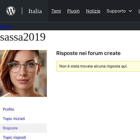
Salta
Italia
Temi
Plugin
Notizie
Supporto
al
contenuto
Forum
sassa2019
Vai
al
Risposte nei forum create
contenuto
Non è stata trovata alcuna risposta qui.
Profilo
Topic iniziati
Risposte
Topic risposti