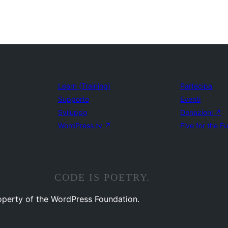
Learn (Training)
Partecipa
Supporto
Eventi
Sviluppo
Donazioni
↗
WordPress.tv
↗
Five for the F
CODE IS POETRY.
operty of the WordPress Foundation.