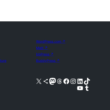
WordPress.com
↗
Matt
↗
bbPress
↗
uture
BuddyPress
↗
Visita il nostro account X (ex Twitter)
Visita il nostro account Bluesky
Visita il nostro account Mastodon
Visita il nostro account Threads
Visita la nostra pagina Facebook
Visita il nostro account Instagram
Visita il nostro account LinkedIn
Visita il nostro account TikTok
Visita il nostro canale YouTube
Visita il nostro account Tumblr