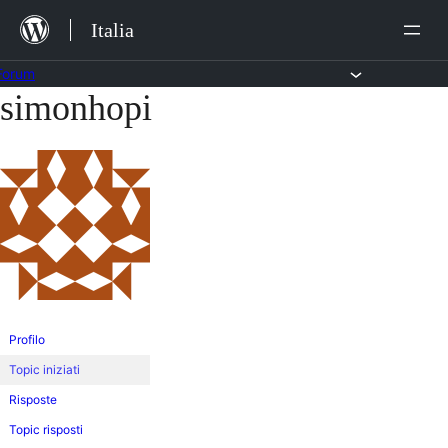
Salta
Italia
al
contenuto
Forum
simonhopi
Vai
al
contenuto
Profilo
Topic iniziati
Risposte
Topic risposti