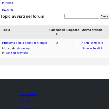
Interessi
Preferiti
Topic avviati nel forum
Topic
Partecipan
Risposte
Ultimo articolo
ti
Problema con la cache di Google
2
1
7 anni, 9 mesi fa
Iniziato da:
simonhopi
Simone Serafini
in:
Varie ed eventuali
Chi siamo
News
Hosting