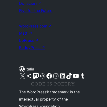
Donazioni
↗
Five for the Future
WordPress.com
↗
Matt
↗
bbPress
↗
BuddyPress
↗
Italia
Visita il nostro account X (ex Twitter)
Visita il nostro account Bluesky
Visita il nostro account Mastodon
Visita il nostro account Threads
Visita la nostra pagina Facebook
Visita il nostro account Instagram
Visita il nostro account LinkedIn
Visita il nostro account TikTok
Visita il nostro canale YouTube
Visita il nostro account Tumblr
CODE IS POETRY.
The WordPress® trademark is the
intellectual property of the
WordPress Foundation.