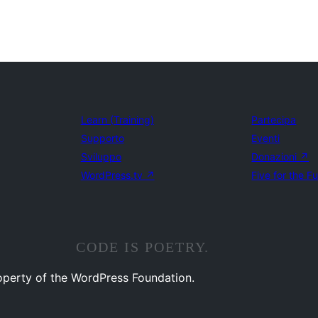
Learn (Training)
Partecipa
Supporto
Eventi
Sviluppo
Donazioni
↗
WordPress.tv
↗
Five for the F
CODE IS POETRY.
operty of the WordPress Foundation.