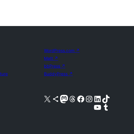
WordPress.com
↗
Matt
↗
bbPress
↗
uture
BuddyPress
↗
Visita il nostro account X (ex Twitter)
Visita il nostro account Bluesky
Visita il nostro account Mastodon
Visita il nostro account Threads
Visita la nostra pagina Facebook
Visita il nostro account Instagram
Visita il nostro account LinkedIn
Visita il nostro account TikTok
Visita il nostro canale YouTube
Visita il nostro account Tumblr