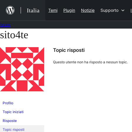
Salta
Italia
Temi
Plugin
Notizie
Supporto
al
contenuto
Forum
sito4te
Vai
al
Topic risposti
contenuto
Questo utente non ha risposto a nessun topic.
Profilo
Topic iniziati
Risposte
Topic risposti