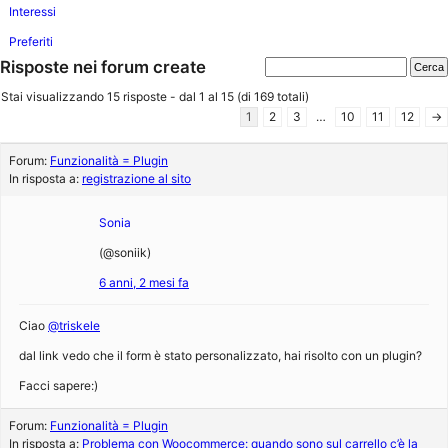
Interessi
Preferiti
Risposte nei forum create
Stai visualizzando 15 risposte - dal 1 al 15 (di 169 totali)
1
2
3
…
10
11
12
→
Forum:
Funzionalità = Plugin
In risposta a:
registrazione al sito
Sonia
(@soniik)
6 anni, 2 mesi fa
Ciao
@triskele
dal link vedo che il form è stato personalizzato, hai risolto con un plugin?
Facci sapere:)
Forum:
Funzionalità = Plugin
In risposta a:
Problema con Woocommerce: quando sono sul carrello c’è la