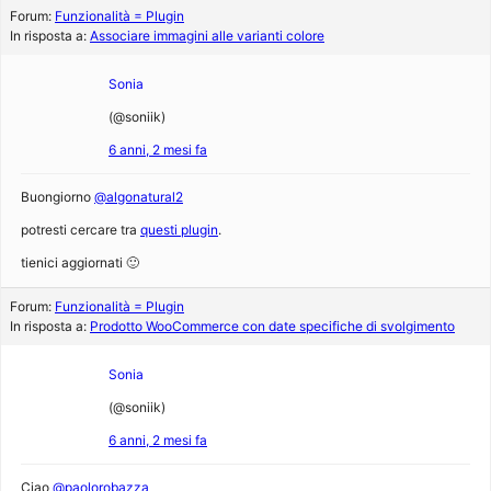
Forum:
Funzionalità = Plugin
In risposta a:
Associare immagini alle varianti colore
Sonia
(@soniik)
6 anni, 2 mesi fa
Buongiorno
@algonatural2
potresti cercare tra
questi plugin
.
tienici aggiornati 🙂
Forum:
Funzionalità = Plugin
In risposta a:
Prodotto WooCommerce con date specifiche di svolgimento
Sonia
(@soniik)
6 anni, 2 mesi fa
Ciao
@paolorobazza