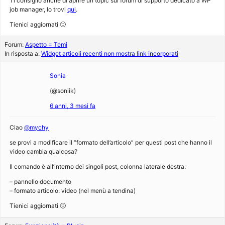
Ti consiglio anche di aprire un topic sul forum di supporto dedicato a WP
job manager, lo trovi
qui
.
Tienici aggiornati 🙂
Forum:
Aspetto = Temi
In risposta a:
Widget articoli recenti non mostra link incorporati
Sonia
(@soniik)
6 anni, 3 mesi fa
Ciao
@mychy
se provi a modificare il “formato dell’articolo” per questi post che hanno il
video cambia qualcosa?
Il comando è all’interno dei singoli post, colonna laterale destra:
– pannello documento
– formato articolo: video (nel menù a tendina)
Tienici aggiornati 🙂