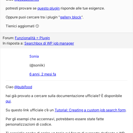
potresti provare se
questo plugin
risponde alle tue esigenze.
Oppure puoi cercare tra i plugin “
gallery block
“.
Tienici aggiornati 🙂
Forum:
Funzionalità = Plugin
In risposta a:
Searchbox di WP job manager
Sonia
(@soniik)
6 anni, 2 mesi fa
Ciao
@bubifood
hai già provato a cercare sulla documentazione ufficiale? È disponibile
qui
.
Su questo link ufficiale c’è un
Tutorial: Creating a custom job search form
.
Per gli esempi che accennavi, potrebbero essere state fatte
personalizzazioni di codice.