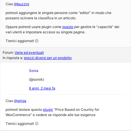
Ciao
@buzzini
potresti aggiungere le singole persone come “editor” in modo che
possano scrivere la classifica in un articolo.
Oppure potresti usare plugin come
questo
per gestire le “capacità” dei
vari utenti e impostare accessi su singole pagine.
Tienici aggiornati 🙂
Forum:
Varie ed eventuali
In risposta a:
prezzi diversi per un prodotto
Sonia
(@soniik)
6 anni, 2 mesi fa
Ciao
@giriga
potresti testare questo
plugin
“Price Based on Country for
WooCommerce” e vedere se risponde alle tue esigenze.
Tienici aggiornati 🙂