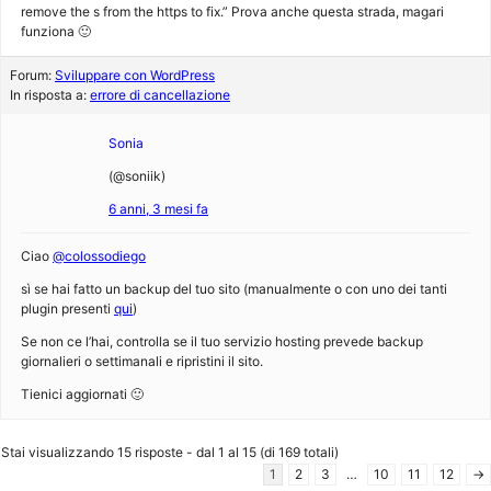
remove the s from the https to fix.” Prova anche questa strada, magari
funziona 🙂
Forum:
Sviluppare con WordPress
In risposta a:
errore di cancellazione
Sonia
(@soniik)
6 anni, 3 mesi fa
Ciao
@colossodiego
sì se hai fatto un backup del tuo sito (manualmente o con uno dei tanti
plugin presenti
qui
)
Se non ce l’hai, controlla se il tuo servizio hosting prevede backup
giornalieri o settimanali e ripristini il sito.
Tienici aggiornati 🙂
Stai visualizzando 15 risposte - dal 1 al 15 (di 169 totali)
1
2
3
…
10
11
12
→