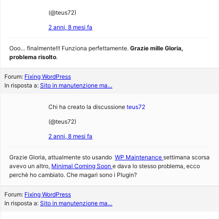
(@teus72)
2 anni, 8 mesi fa
Ooo… finalmente!!! Funziona perfettamente.
Grazie mille Gloria,
problema risolto
.
Forum:
Fixing WordPress
In risposta a:
Sito in manutenzione ma…
Chi ha creato la discussione
teus72
(@teus72)
2 anni, 8 mesi fa
Grazie Gloria, attualmente sto usando
WP Maintenance
settimana scorsa
avevo un altro,
Minimal Coming Soon
e dava lo stesso problema, ecco
perchè ho cambiato. Che magari sono i Plugin?
Forum:
Fixing WordPress
In risposta a:
Sito in manutenzione ma…