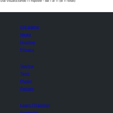
Stai visualizzando 11 risposte - dal 1 al 11 (di 11 totali)
Chi siamo
News
Hosting
Privacy
Vetrina
Temi
Plugin
Pattern
Learn (Training)
Supporto