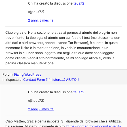
Chi ha creato la discussione
teus72
(@teus72)
2 anni, 8 mesi fa
Ciao e grazie. Nella sezione relativa ai permessi utente del plug-in non
trovo niente, la tipologia di utente con cui faccio i test (me stesso ma con
altri dati e altri browsers, anche usando Tor Browser), è cliente. In qusto
momento il sito è in manutenzione, lo vedo in manutenzione in un
browser in cui non sono loggato, ma negli altri due dove sono loggato
come cliente, vedo il sito normalemte, se mi scollego allora si, vedo la
pagina classica manutenzione.
Forum:
Fixing WordPress
In risposta a:
Contact Form 7 (mistero…) AIUTO!!!
Chi ha creato la discussione
teus72
(@teus72)
2 anni, 8 mesi fa
Ciao Matteo, grazie per la risposta. Si, dipende da browser che si utilizza,
hai ragione. Mistero finalmente risolto.
https://contactform7.com/faq/edit-