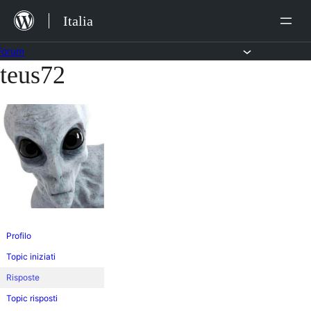
Salta
Italia
al
contenuto
Forum
teus72
Vai
al
contenuto
Profilo
Topic iniziati
Risposte
Topic risposti