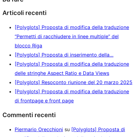
Articoli recenti
[Polyglots] Proposta di modifica della traduzione
“Permetti di racchiudere in linee multiple” del
blocco Riga
[Polyglots] Proposta di inserimento della…
[Polyglots] Proposta di modifica della traduzione
delle stringhe Aspect Ratio e Data Views
[Polyglots] Resoconto riunione del 20 marzo 2025
[Polyglots] Proposta di modifica della traduzione
di frontpage e front page
Commenti recenti
Piermario Orecchioni
su
[Polyglots] Proposta di