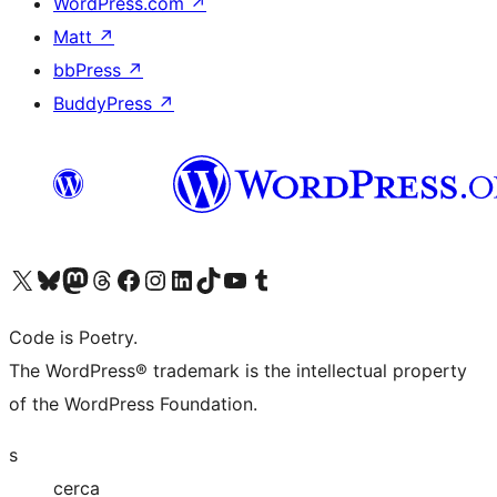
WordPress.com
↗
Matt
↗
bbPress
↗
BuddyPress
↗
Visita il nostro account X (ex Twitter)
Visita il nostro account Bluesky
Visita il nostro account Mastodon
Visita il nostro account Threads
Visita la nostra pagina Facebook
Visita il nostro account Instagram
Visita il nostro account LinkedIn
Visita il nostro account TikTok
Visita il nostro canale YouTube
Visita il nostro account Tumblr
Code is Poetry.
The WordPress® trademark is the intellectual property
of the WordPress Foundation.
s
cerca