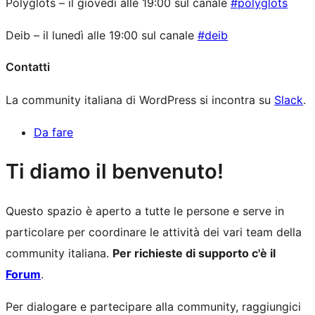
Polyglots – il giovedì alle 19:00 sul canale
#polyglots
Deib – il lunedì alle 19:00 sul canale
#deib
Contatti
La community italiana di WordPress si incontra su
Slack
.
Da fare
Risorse
Ti diamo il benvenuto!
del
Questo spazio è aperto a tutte le persone e serve in
sito
particolare per coordinare le attività dei vari team della
community italiana.
Per richieste di supporto c'è il
Forum
.
Per dialogare e partecipare alla community, raggiungici