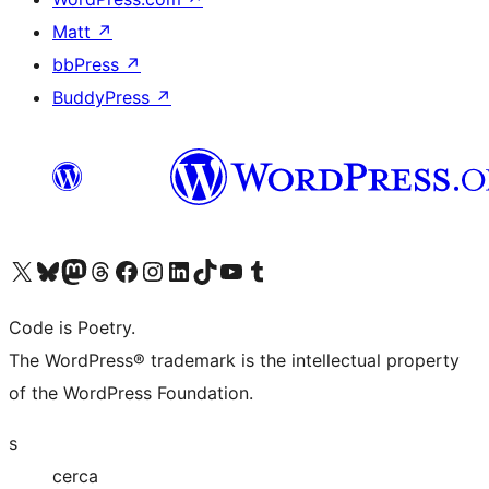
Matt
↗
bbPress
↗
BuddyPress
↗
Visita il nostro account X (ex Twitter)
Visita il nostro account Bluesky
Visita il nostro account Mastodon
Visita il nostro account Threads
Visita la nostra pagina Facebook
Visita il nostro account Instagram
Visita il nostro account LinkedIn
Visita il nostro account TikTok
Visita il nostro canale YouTube
Visita il nostro account Tumblr
Code is Poetry.
The WordPress® trademark is the intellectual property
of the WordPress Foundation.
s
cerca