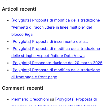
Articoli recenti
[Polyglots] Proposta di modifica della traduzione
“Permetti di racchiudere in linee multiple” del
blocco Riga
[Polyglots] Proposta di inserimento della…
[Polyglots] Proposta di modifica della traduzione
delle stringhe Aspect Ratio e Data Views
[Polyglots] Resoconto riunione del 20 marzo 2025
[Polyglots] Proposta di modifica della traduzione
di frontpage e front page
Commenti recenti
Piermario Orecchioni
su
[Polyglots] Proposta di