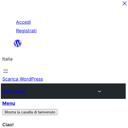
Salta
Accedi
al
Registrati
contenuto
Italia
Scarica WordPress
Team italiano
Menu
Mostra la casella di benvenuto
Ciao!