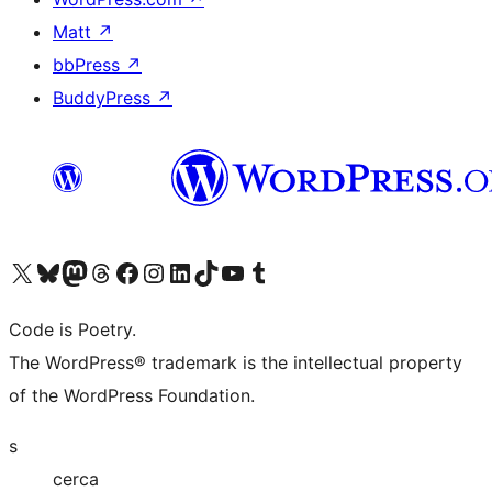
Matt
↗
bbPress
↗
BuddyPress
↗
Visita il nostro account X (ex Twitter)
Visita il nostro account Bluesky
Visita il nostro account Mastodon
Visita il nostro account Threads
Visita la nostra pagina Facebook
Visita il nostro account Instagram
Visita il nostro account LinkedIn
Visita il nostro account TikTok
Visita il nostro canale YouTube
Visita il nostro account Tumblr
Code is Poetry.
The WordPress® trademark is the intellectual property
of the WordPress Foundation.
s
cerca