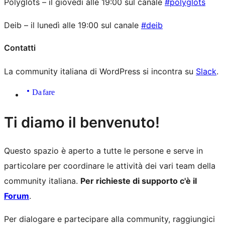
Polyglots – il giovedì alle 19:00 sul canale
#polyglots
Deib – il lunedì alle 19:00 sul canale
#deib
Contatti
La community italiana di WordPress si incontra su
Slack
.
Da fare
Risorse
Ti diamo il benvenuto!
del
Questo spazio è aperto a tutte le persone e serve in
sito
particolare per coordinare le attività dei vari team della
community italiana.
Per richieste di supporto c'è il
Forum
.
Per dialogare e partecipare alla community, raggiungici