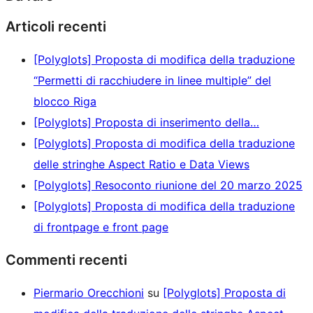
Articoli recenti
[Polyglots] Proposta di modifica della traduzione
“Permetti di racchiudere in linee multiple” del
blocco Riga
[Polyglots] Proposta di inserimento della…
[Polyglots] Proposta di modifica della traduzione
delle stringhe Aspect Ratio e Data Views
[Polyglots] Resoconto riunione del 20 marzo 2025
[Polyglots] Proposta di modifica della traduzione
di frontpage e front page
Commenti recenti
Piermario Orecchioni
su
[Polyglots] Proposta di