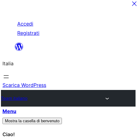
Salta
Accedi
al
Registrati
contenuto
Italia
Scarica WordPress
Team italiano
Menu
Mostra la casella di benvenuto
Ciao!