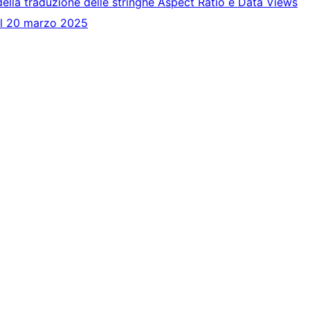
della traduzione delle stringhe Aspect Ratio e Data Views
el 20 marzo 2025