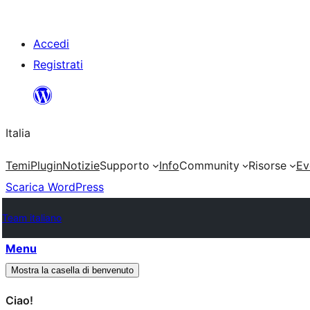
Salta
Accedi
al
Registrati
contenuto
Italia
Temi
Plugin
Notizie
Supporto
Info
Community
Risorse
Ev
Scarica WordPress
Team italiano
Menu
Mostra la casella di benvenuto
Ciao!