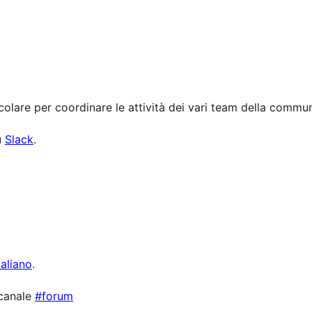
colare per coordinare le attività dei vari team della commun
u
Slack
.
taliano
.
 canale
#forum