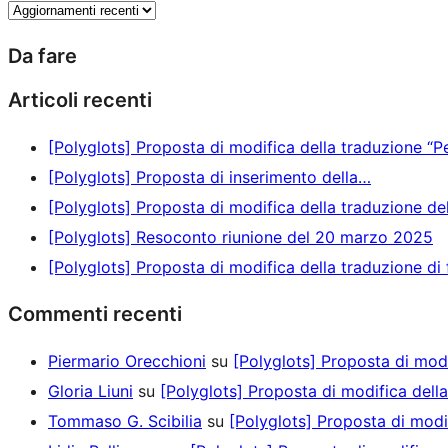
Da fare
Articoli recenti
[Polyglots] Proposta di modifica della traduzione “Pe
[Polyglots] Proposta di inserimento della…
[Polyglots] Proposta di modifica della traduzione de
[Polyglots] Resoconto riunione del 20 marzo 2025
[Polyglots] Proposta di modifica della traduzione di
Commenti recenti
Piermario Orecchioni
su
[Polyglots] Proposta di modi
Gloria Liuni
su
[Polyglots] Proposta di modifica dell
Tommaso G. Scibilia
su
[Polyglots] Proposta di modi