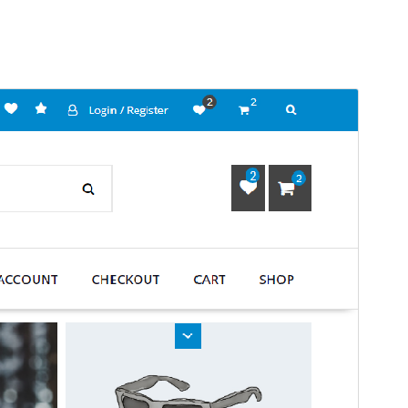
Anteprima
Scarica
Versione
2.1.3
Ultimo aggiornamento
3 Gennaio 2026
Installazioni attive
200+
Versione PHP
5.4
Homepage del tema