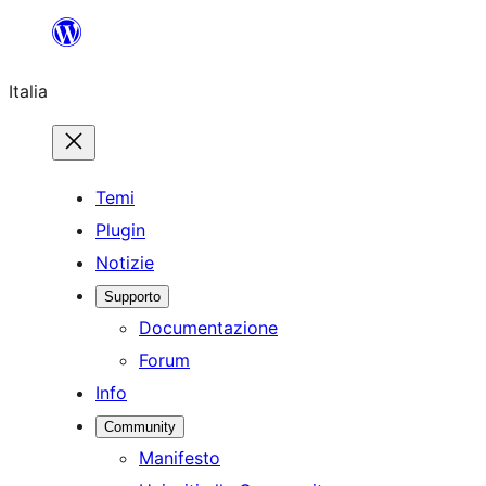
Vai
al
Italia
contenuto
Temi
Plugin
Notizie
Supporto
Documentazione
Forum
Info
Community
Manifesto