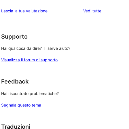
stelle
3-
a
recensioni
le
Lascia la tua valutazione
Vedi tutte
stelle
2-
a
recensioni
stelle
1-
stelle
Supporto
Hai qualcosa da dire? Ti serve aiuto?
Visualizza il forum di supporto
Feedback
Hai riscontrato problematiche?
Segnala questo tema
Traduzioni