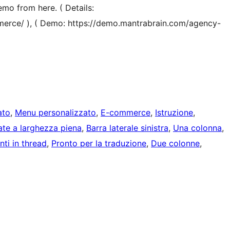
emo from here. ( Details:
erce/ ), ( Demo: https://demo.mantrabrain.com/agency-
ato
, 
Menu personalizzato
, 
E-commerce
, 
Istruzione
, 
te a larghezza piena
, 
Barra laterale sinistra
, 
Una colonna
, 
i in thread
, 
Pronto per la traduzione
, 
Due colonne
, 