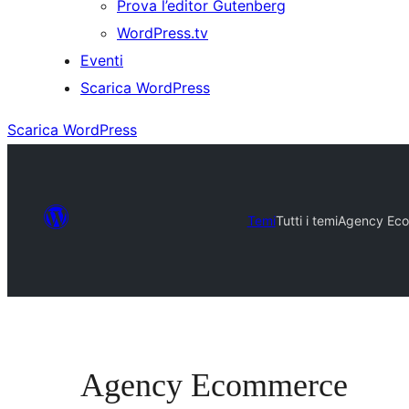
Prova l’editor Gutenberg
WordPress.tv
Eventi
Scarica WordPress
Scarica WordPress
Temi
Tutti i temi
Agency Ec
Agency Ecommerce