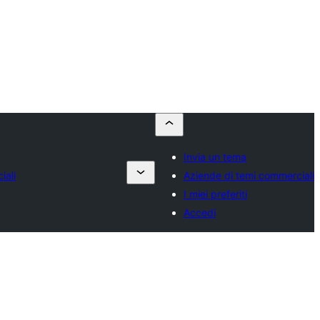
Invia un tema
iali
Aziende di temi commerciali
I miei preferiti
Accedi