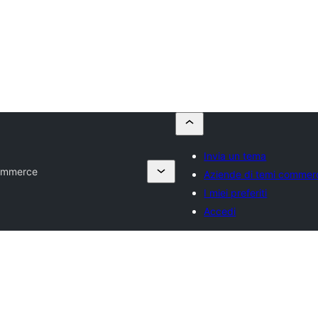
Invia un tema
ommerce
Aziende di temi commerc
I miei preferiti
Accedi