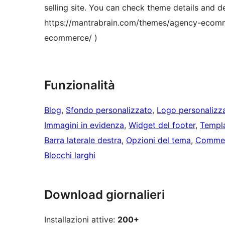
selling site. You can check theme details and d
https://mantrabrain.com/themes/agency-ecomm
ecommerce/ )
Funzionalità
Blog
, 
Sfondo personalizzato
, 
Logo personalizz
Immagini in evidenza
, 
Widget del footer
, 
Templa
Barra laterale destra
, 
Opzioni del tema
, 
Comment
Blocchi larghi
Download giornalieri
Installazioni attive:
200+