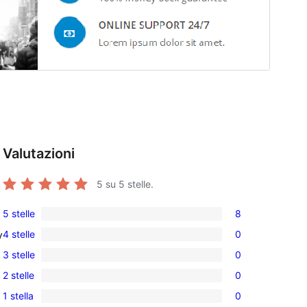
Valutazioni
5
su 5 stelle.
5 stelle
8
8
4 stelle
0
y
recensioni
0
3 stelle
0
a
recensioni
0
5-
2 stelle
0
a
recensioni
0
stelle
4-
1 stella
0
a
recensioni
0