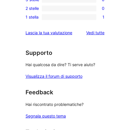
a
recensioni
0
5-
2 stelle
0
a
recensioni
0
stelle
4-
1 stella
1
a
recensioni
1
stelle
3-
a
1-
le
Lascia la tua valutazione
Vedi tutte
stelle
2-
recensioni
recensioni
stelle
a
stelle
Supporto
Hai qualcosa da dire? Ti serve aiuto?
Visualizza il forum di supporto
Feedback
Hai riscontrato problematiche?
Segnala questo tema