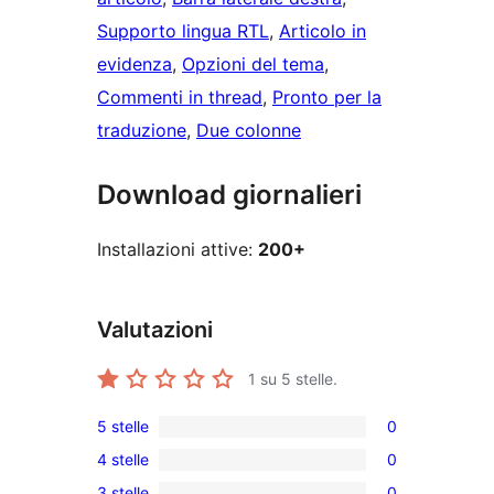
Supporto lingua RTL
, 
Articolo in
evidenza
, 
Opzioni del tema
, 
Commenti in thread
, 
Pronto per la
traduzione
, 
Due colonne
Download giornalieri
Installazioni attive:
200+
Valutazioni
1
su 5 stelle.
5 stelle
0
0
4 stelle
0
recensioni
0
3 stelle
0