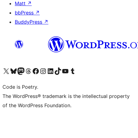
Matt
↗
bbPress
↗
BuddyPress
↗
Visita il nostro account X (ex Twitter)
Visita il nostro account Bluesky
Visita il nostro account Mastodon
Visita il nostro account Threads
Visita la nostra pagina Facebook
Visita il nostro account Instagram
Visita il nostro account LinkedIn
Visita il nostro account TikTok
Visita il nostro canale YouTube
Visita il nostro account Tumblr
Code is Poetry.
The WordPress® trademark is the intellectual property
of the WordPress Foundation.