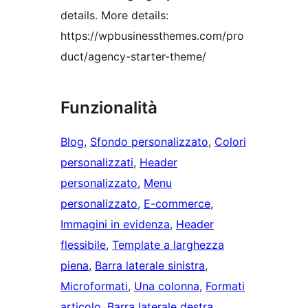
details. More details:
https://wpbusinessthemes.com/pro
duct/agency-starter-theme/
Funzionalità
Blog
, 
Sfondo personalizzato
, 
Colori
personalizzati
, 
Header
personalizzato
, 
Menu
personalizzato
, 
E-commerce
, 
Immagini in evidenza
, 
Header
flessibile
, 
Template a larghezza
piena
, 
Barra laterale sinistra
, 
Microformati
, 
Una colonna
, 
Formati
articolo
, 
Barra laterale destra
, 