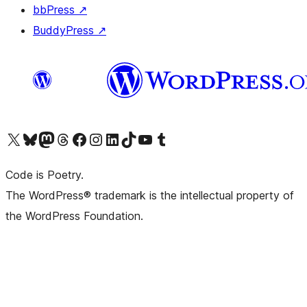
bbPress
↗
BuddyPress
↗
Visita il nostro account X (ex Twitter)
Visita il nostro account Bluesky
Visita il nostro account Mastodon
Visita il nostro account Threads
Visita la nostra pagina Facebook
Visita il nostro account Instagram
Visita il nostro account LinkedIn
Visita il nostro account TikTok
Visita il nostro canale YouTube
Visita il nostro account Tumblr
Code is Poetry.
The WordPress® trademark is the intellectual property of
the WordPress Foundation.