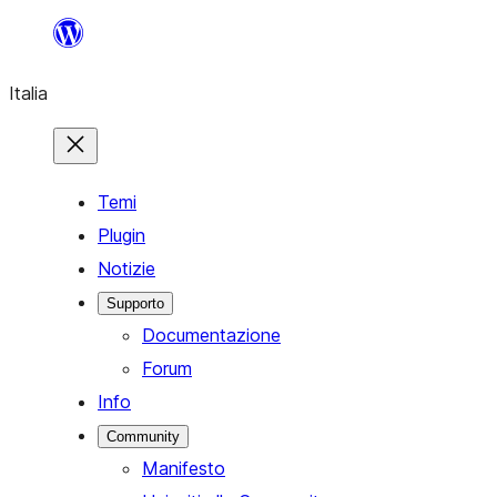
Vai
al
Italia
contenuto
Temi
Plugin
Notizie
Supporto
Documentazione
Forum
Info
Community
Manifesto