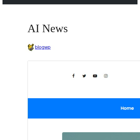
AI News
blogwp