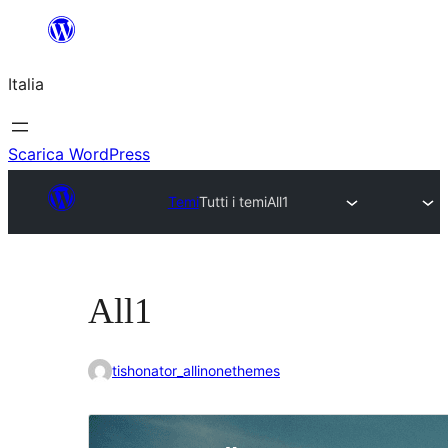
Vai
al
Italia
contenuto
Scarica WordPress
Temi
Tutti i temi
All1
All1
tishonator_allinonethemes