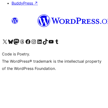
BuddyPress
↗
Visita il nostro account X (ex Twitter)
Visita il nostro account Bluesky
Visita il nostro account Mastodon
Visita il nostro account Threads
Visita la nostra pagina Facebook
Visita il nostro account Instagram
Visita il nostro account LinkedIn
Visita il nostro account TikTok
Visita il nostro canale YouTube
Visita il nostro account Tumblr
Code is Poetry.
The WordPress® trademark is the intellectual property
of the WordPress Foundation.