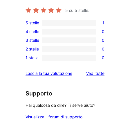
5
su 5 stelle.
5 stelle
1
1
4 stelle
0
5-
0
3 stelle
0
recensioni
recensioni
0
a
2 stelle
0
a
recensioni
0
stelle
4-
1 stella
0
a
recensioni
0
stelle
3-
a
recensioni
le
Lascia la tua valutazione
Vedi tutte
stelle
2-
a
recensioni
stelle
1-
stelle
Supporto
Hai qualcosa da dire? Ti serve aiuto?
Visualizza il forum di supporto