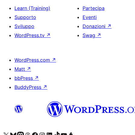
Learn (Training)
Partecipa
Supporto
Eventi
Sviluppo
Donazioni
↗
WordPress.tv
↗
Swag
↗
WordPress.com
↗
Matt
↗
bbPress
↗
BuddyPress
↗
Visita il nostro account X (ex Twitter)
Visita il nostro account Bluesky
Visita il nostro account Mastodon
Visita il nostro account Threads
Visita la nostra pagina Facebook
Visita il nostro account Instagram
Visita il nostro account LinkedIn
Visita il nostro account TikTok
Visita il nostro canale YouTube
Visita il nostro account Tumblr