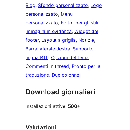
Blog
, 
Sfondo personalizzato
, 
Logo
personalizzato
, 
Menu
personalizzato
, 
Editor per gli stili
, 
Immagini in evidenza
, 
Widget del
footer
, 
Layout a griglia
, 
Notizie
, 
Barra laterale destra
, 
Supporto
lingua RTL
, 
Opzioni del tema
, 
Commenti in thread
, 
Pronto per la
traduzione
, 
Due colonne
Download giornalieri
Installazioni attive:
500+
Valutazioni