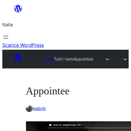
Vai
al
Italia
contenuto
Scarica WordPress
Temi
Tutti i temi
Appointee
Appointee
webriti