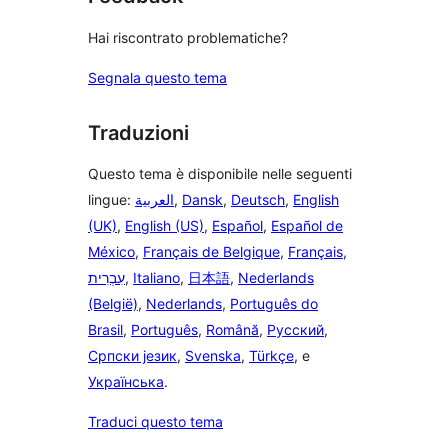
Hai riscontrato problematiche?
Segnala questo tema
Traduzioni
Questo tema è disponibile nelle seguenti
lingue:
العربية
,
Dansk
,
Deutsch
,
English
(UK)
,
English (US)
,
Español
,
Español de
México
,
Français de Belgique
,
Français
,
עִבְרִית
,
Italiano
,
日本語
,
Nederlands
(België)
,
Nederlands
,
Português do
Brasil
,
Português
,
Română
,
Русский
,
Српски језик
,
Svenska
,
Türkçe
, e
Українська
.
Traduci questo tema