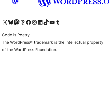
Visita il nostro account X (ex Twitter)
Visita il nostro account Bluesky
Visita il nostro account Mastodon
Visita il nostro account Threads
Visita la nostra pagina Facebook
Visita il nostro account Instagram
Visita il nostro account LinkedIn
Visita il nostro account TikTok
Visita il nostro canale YouTube
Visita il nostro account Tumblr
Code is Poetry.
The WordPress® trademark is the intellectual property
of the WordPress Foundation.