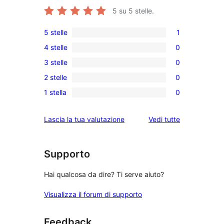
5
su 5 stelle.
5 stelle
1
1
4 stelle
0
5-
0
3 stelle
0
recensioni
recensioni
0
a
2 stelle
0
a
recensioni
0
stelle
4-
1 stella
0
a
recensioni
0
stelle
3-
a
recensioni
le
Lascia la tua valutazione
Vedi tutte
stelle
2-
a
recensioni
stelle
1-
stelle
Supporto
Hai qualcosa da dire? Ti serve aiuto?
Visualizza il forum di supporto
Feedback