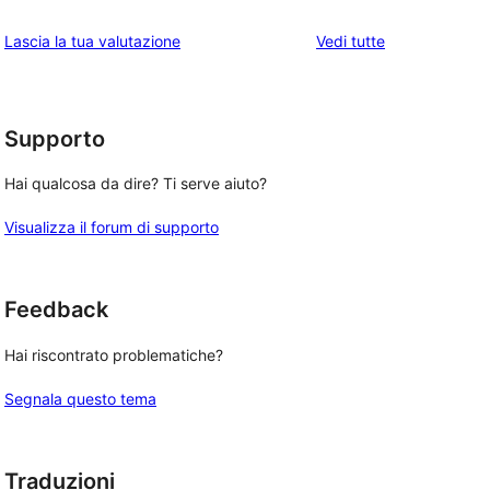
stelle
3-
a
recensioni
le
Lascia la tua valutazione
Vedi tutte
 
stelle
2-
a
recensioni
stelle
1-
stelle
Supporto
Hai qualcosa da dire? Ti serve aiuto?
Visualizza il forum di supporto
Feedback
Hai riscontrato problematiche?
Segnala questo tema
Traduzioni