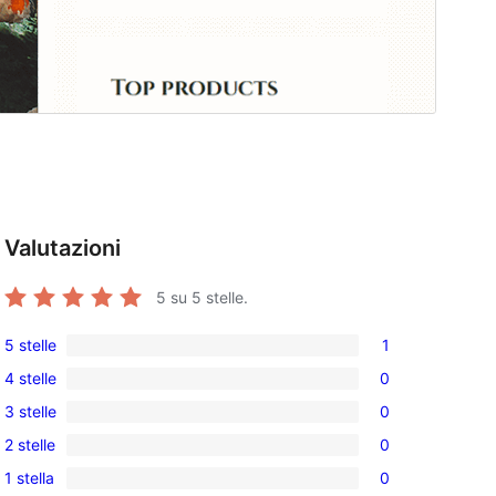
Valutazioni
5
su 5 stelle.
5 stelle
1
1
4 stelle
0
5-
0
3 stelle
0
recensioni
recensioni
0
a
2 stelle
0
a
recensioni
0
stelle
4-
1 stella
0
a
recensioni
0