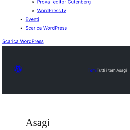
Prova l’editor Gutenberg
WordPress.tv
Eventi
Scarica WordPress
Scarica WordPress
Temi
Tutti i temi
Asagi
Asagi