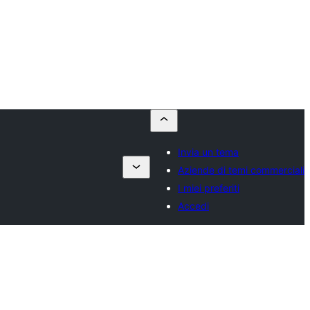
Invia un tema
Aziende di temi commerciali
I miei preferiti
Accedi