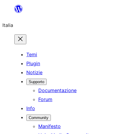
Vai
al
Italia
contenuto
Temi
Plugin
Notizie
Supporto
Documentazione
Forum
Info
Community
Manifesto