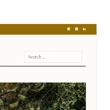
Tema commerciale
Questo tema è gratuito, ma offre aggiornamenti e
supporto addizionali a pagamento.
Anteprima
Scarica
Versione
1.6.0
Ultimo aggiornamento
28 Aprile 2026
Installazioni attive
30+
Versione PHP
7.0
Homepage del tema