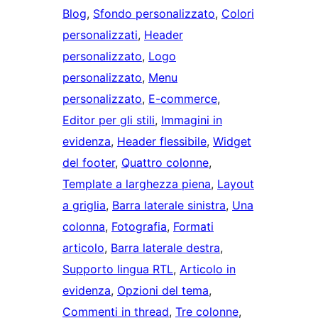
Blog
, 
Sfondo personalizzato
, 
Colori
personalizzati
, 
Header
personalizzato
, 
Logo
personalizzato
, 
Menu
personalizzato
, 
E-commerce
, 
Editor per gli stili
, 
Immagini in
evidenza
, 
Header flessibile
, 
Widget
del footer
, 
Quattro colonne
, 
Template a larghezza piena
, 
Layout
a griglia
, 
Barra laterale sinistra
, 
Una
colonna
, 
Fotografia
, 
Formati
articolo
, 
Barra laterale destra
, 
Supporto lingua RTL
, 
Articolo in
evidenza
, 
Opzioni del tema
, 
Commenti in thread
, 
Tre colonne
, 