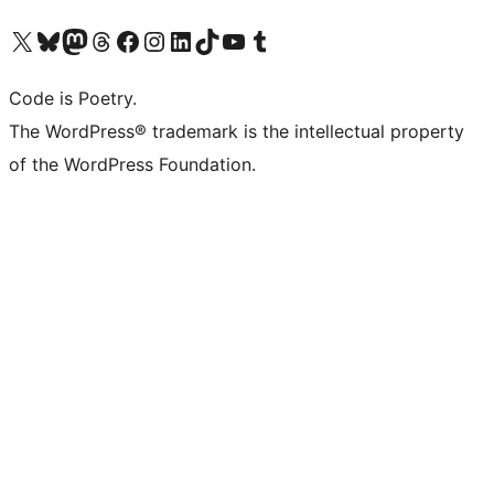
Visita il nostro account X (ex Twitter)
Visita il nostro account Bluesky
Visita il nostro account Mastodon
Visita il nostro account Threads
Visita la nostra pagina Facebook
Visita il nostro account Instagram
Visita il nostro account LinkedIn
Visita il nostro account TikTok
Visita il nostro canale YouTube
Visita il nostro account Tumblr
Code is Poetry.
The WordPress® trademark is the intellectual property
of the WordPress Foundation.