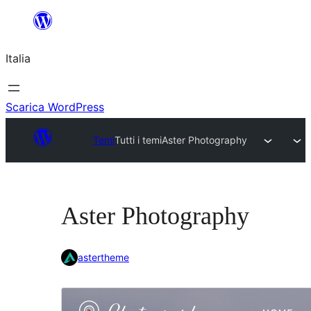
Vai
al
Italia
contenuto
Scarica WordPress
Temi
Tutti i temi
Aster Photography
Aster Photography
astertheme