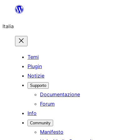
Vai
al
Italia
contenuto
Temi
Plugin
Notizie
Supporto
Documentazione
Forum
Info
Community
Manifesto