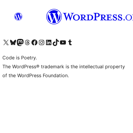
Visita il nostro account X (ex Twitter)
Visita il nostro account Bluesky
Visita il nostro account Mastodon
Visita il nostro account Threads
Visita la nostra pagina Facebook
Visita il nostro account Instagram
Visita il nostro account LinkedIn
Visita il nostro account TikTok
Visita il nostro canale YouTube
Visita il nostro account Tumblr
Code is Poetry.
The WordPress® trademark is the intellectual property
of the WordPress Foundation.