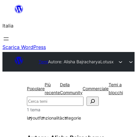
Vai
al
Italia
contenuto
Scarica WordPress
Temi
Autore: Alisha Bajracharya
Lotusx
Più
Della
Temi a
Popolare
Commerciale
recente
Community
blocchi
Cerca
1 tema
layout
funzionalità
categorie