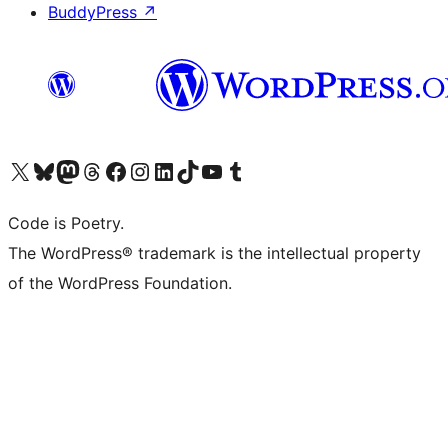
BuddyPress
↗
Visita il nostro account X (ex Twitter)
Visita il nostro account Bluesky
Visita il nostro account Mastodon
Visita il nostro account Threads
Visita la nostra pagina Facebook
Visita il nostro account Instagram
Visita il nostro account LinkedIn
Visita il nostro account TikTok
Visita il nostro canale YouTube
Visita il nostro account Tumblr
Code is Poetry.
The WordPress® trademark is the intellectual property
of the WordPress Foundation.