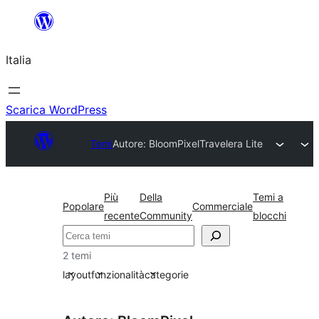
Vai
al
Italia
contenuto
Scarica WordPress
Temi
Autore: BloomPixel
Travelera Lite
Più
Della
Temi a
Popolare
Commerciale
recente
Community
blocchi
Cerca
2 temi
layout
funzionalità
categorie