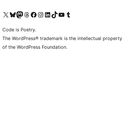
Visita il nostro account X (ex Twitter)
Visita il nostro account Bluesky
Visita il nostro account Mastodon
Visita il nostro account Threads
Visita la nostra pagina Facebook
Visita il nostro account Instagram
Visita il nostro account LinkedIn
Visita il nostro account TikTok
Visita il nostro canale YouTube
Visita il nostro account Tumblr
Code is Poetry.
The WordPress® trademark is the intellectual property
of the WordPress Foundation.