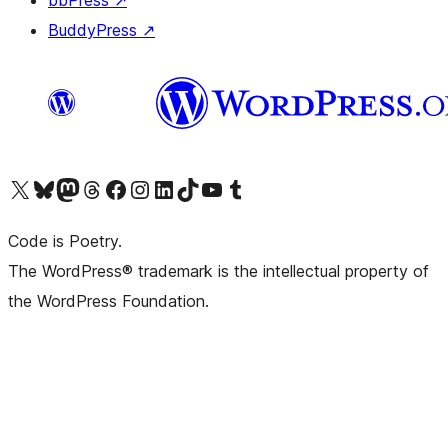
bbPress
↗
BuddyPress
↗
Visita il nostro account X (ex Twitter)
Visita il nostro account Bluesky
Visita il nostro account Mastodon
Visita il nostro account Threads
Visita la nostra pagina Facebook
Visita il nostro account Instagram
Visita il nostro account LinkedIn
Visita il nostro account TikTok
Visita il nostro canale YouTube
Visita il nostro account Tumblr
Code is Poetry.
The WordPress® trademark is the intellectual property of
the WordPress Foundation.