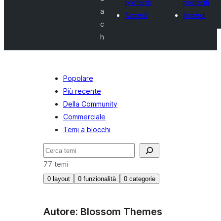
preferiti
preferiti
a
Accedi
Accedi
c
h
Popolare
Più recente
Della Community
Commerciale
Temi a blocchi
Cerca
77 temi
0
layout
0
funzionalità
0
categorie
Autore: Blossom Themes