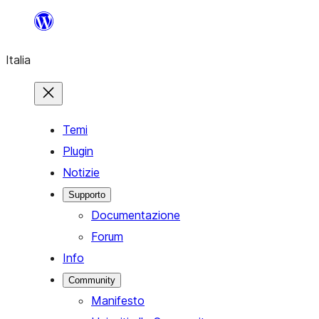
Vai
al
Italia
contenuto
Temi
Plugin
Notizie
Supporto
Documentazione
Forum
Info
Community
Manifesto