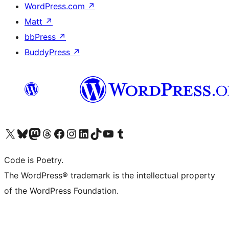
WordPress.com
↗
Matt
↗
bbPress
↗
BuddyPress
↗
Visita il nostro account X (ex Twitter)
Visita il nostro account Bluesky
Visita il nostro account Mastodon
Visita il nostro account Threads
Visita la nostra pagina Facebook
Visita il nostro account Instagram
Visita il nostro account LinkedIn
Visita il nostro account TikTok
Visita il nostro canale YouTube
Visita il nostro account Tumblr
Code is Poetry.
The WordPress® trademark is the intellectual property
of the WordPress Foundation.