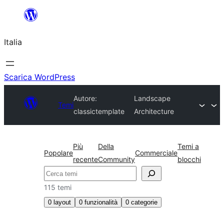
Vai
al
Italia
contenuto
Scarica WordPress
Autore:
Landscape
Temi
classictemplate
Architecture
Più
Della
Temi a
Popolare
Commerciale
recente
Community
blocchi
Cerca
115 temi
0
layout
0
funzionalità
0
categorie