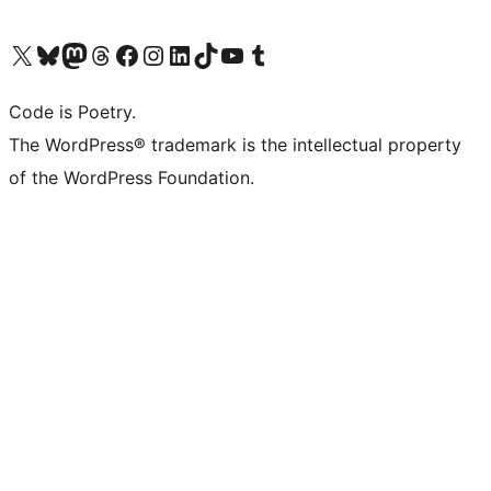
Visita il nostro account X (ex Twitter)
Visita il nostro account Bluesky
Visita il nostro account Mastodon
Visita il nostro account Threads
Visita la nostra pagina Facebook
Visita il nostro account Instagram
Visita il nostro account LinkedIn
Visita il nostro account TikTok
Visita il nostro canale YouTube
Visita il nostro account Tumblr
Code is Poetry.
The WordPress® trademark is the intellectual property
of the WordPress Foundation.