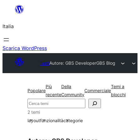
Vai
al
Italia
contenuto
Scarica WordPress
Temi
Autore: GBS Developer
GBS Blog
Più
Della
Temi a
Popolare
Commerciale
recente
Community
blocchi
Cerca
2 temi
layout
funzionalità
categorie