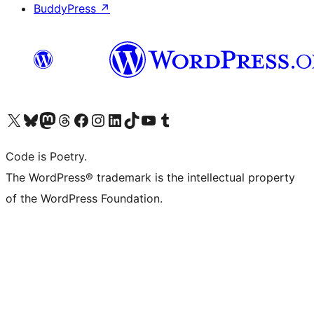
BuddyPress
↗
Visita il nostro account X (ex Twitter)
Visita il nostro account Bluesky
Visita il nostro account Mastodon
Visita il nostro account Threads
Visita la nostra pagina Facebook
Visita il nostro account Instagram
Visita il nostro account LinkedIn
Visita il nostro account TikTok
Visita il nostro canale YouTube
Visita il nostro account Tumblr
Code is Poetry.
The WordPress® trademark is the intellectual property
of the WordPress Foundation.