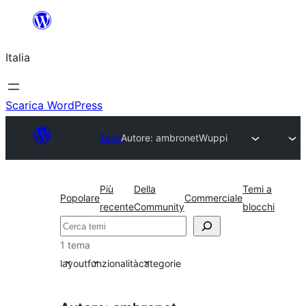
Vai
al
Italia
contenuto
Scarica WordPress
Temi
Autore: ambronet
Wuppi
Più
Della
Temi a
Popolare
Commerciale
recente
Community
blocchi
Cerca
1 tema
layout
funzionalità
categorie