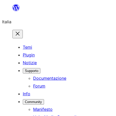
Vai
al
Italia
contenuto
Temi
Plugin
Notizie
Supporto
Documentazione
Forum
Info
Community
Manifesto