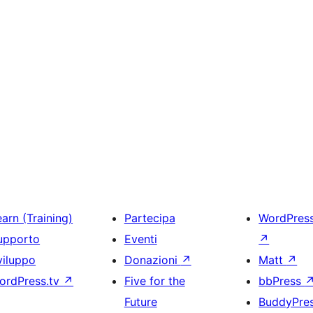
arn (Training)
Partecipa
WordPres
upporto
Eventi
↗
viluppo
Donazioni
↗
Matt
↗
ordPress.tv
↗
Five for the
bbPress
Future
BuddyPre