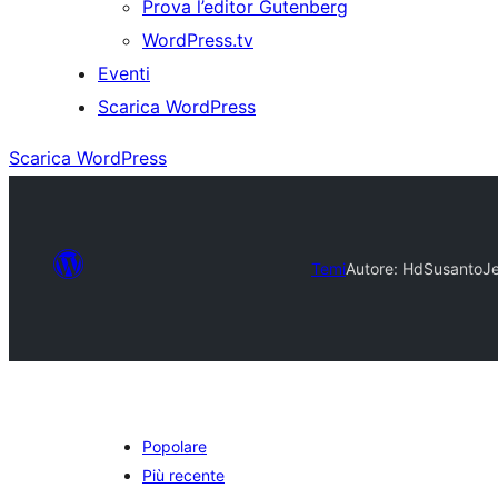
Prova l’editor Gutenberg
WordPress.tv
Eventi
Scarica WordPress
Scarica WordPress
Temi
Autore: HdSusanto
J
Popolare
Più recente