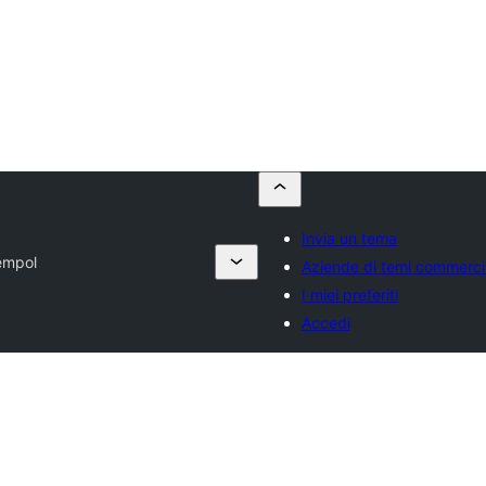
Invia un tema
empol
Aziende di temi commercia
I miei preferiti
Accedi