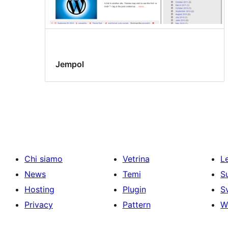
Jempol
Chi siamo
Vetrina
Le
News
Temi
S
Hosting
Plugin
S
Privacy
Pattern
W