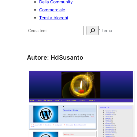
Della Community
Commerciale
Temi a blocchi
Cerca
1 tema
Autore: HdSusanto