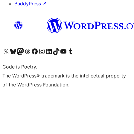
BuddyPress
↗
Visita il nostro account X (ex Twitter)
Visita il nostro account Bluesky
Visita il nostro account Mastodon
Visita il nostro account Threads
Visita la nostra pagina Facebook
Visita il nostro account Instagram
Visita il nostro account LinkedIn
Visita il nostro account TikTok
Visita il nostro canale YouTube
Visita il nostro account Tumblr
Code is Poetry.
The WordPress® trademark is the intellectual property
of the WordPress Foundation.