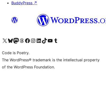
BuddyPress
↗
Visita il nostro account X (ex Twitter)
Visita il nostro account Bluesky
Visita il nostro account Mastodon
Visita il nostro account Threads
Visita la nostra pagina Facebook
Visita il nostro account Instagram
Visita il nostro account LinkedIn
Visita il nostro account TikTok
Visita il nostro canale YouTube
Visita il nostro account Tumblr
Code is Poetry.
The WordPress® trademark is the intellectual property
of the WordPress Foundation.