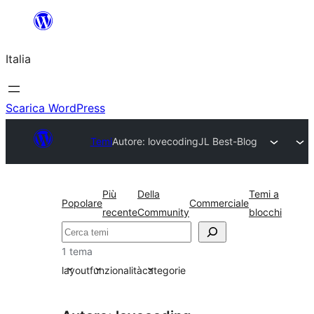
Vai
al
Italia
contenuto
Scarica WordPress
Temi
Autore: lovecoding
JL Best-Blog
Più
Della
Temi a
Popolare
Commerciale
recente
Community
blocchi
Cerca
1 tema
layout
funzionalità
categorie