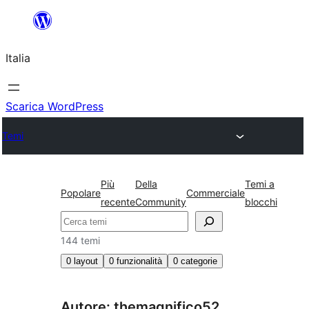
Vai
al
Italia
contenuto
Scarica WordPress
Temi
Più
Della
Temi a
Popolare
Commerciale
recente
Community
blocchi
Cerca
144 temi
0
layout
0
funzionalità
0
categorie
Autore: themagnifico52