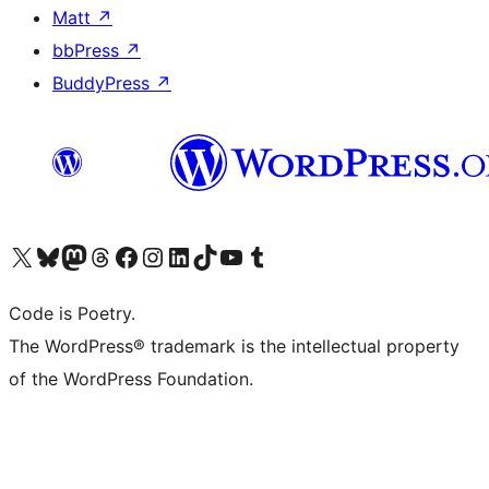
Matt
↗
bbPress
↗
BuddyPress
↗
Visita il nostro account X (ex Twitter)
Visita il nostro account Bluesky
Visita il nostro account Mastodon
Visita il nostro account Threads
Visita la nostra pagina Facebook
Visita il nostro account Instagram
Visita il nostro account LinkedIn
Visita il nostro account TikTok
Visita il nostro canale YouTube
Visita il nostro account Tumblr
Code is Poetry.
The WordPress® trademark is the intellectual property
of the WordPress Foundation.