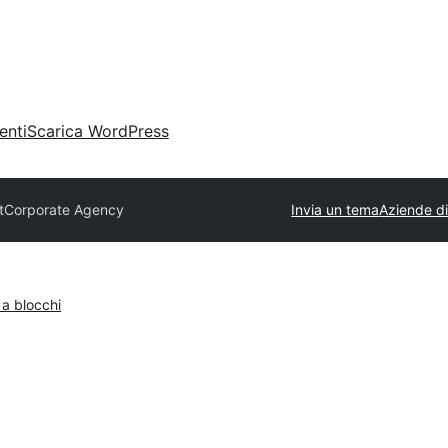
enti
Scarica WordPress
t
Corporate Agency
Invia un tema
Aziende di
 a blocchi