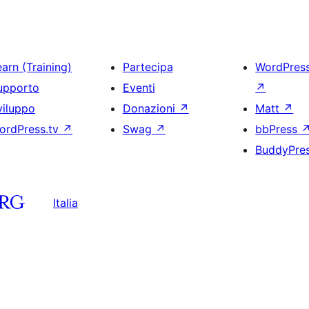
arn (Training)
Partecipa
WordPres
upporto
Eventi
↗
viluppo
Donazioni
↗
Matt
↗
ordPress.tv
↗
Swag
↗
bbPress
BuddyPre
Italia