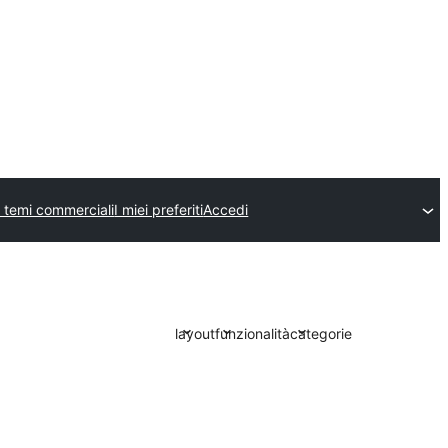
 temi commerciali
I miei preferiti
Accedi
layout
funzionalità
categorie