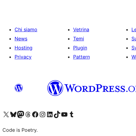
Chi siamo
Vetrina
Le
News
Temi
S
Hosting
Plugin
S
Privacy
Pattern
W
Visita il nostro account X (ex Twitter)
Visita il nostro account Bluesky
Visita il nostro account Mastodon
Visita il nostro account Threads
Visita la nostra pagina Facebook
Visita il nostro account Instagram
Visita il nostro account LinkedIn
Visita il nostro account TikTok
Visita il nostro canale YouTube
Visita il nostro account Tumblr
Code is Poetry.