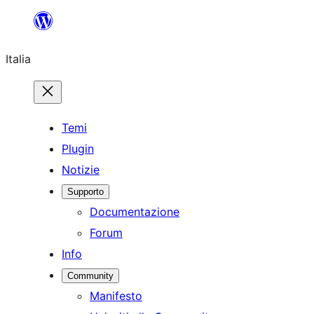
Vai
al
Italia
contenuto
Temi
Plugin
Notizie
Supporto
Documentazione
Forum
Info
Community
Manifesto