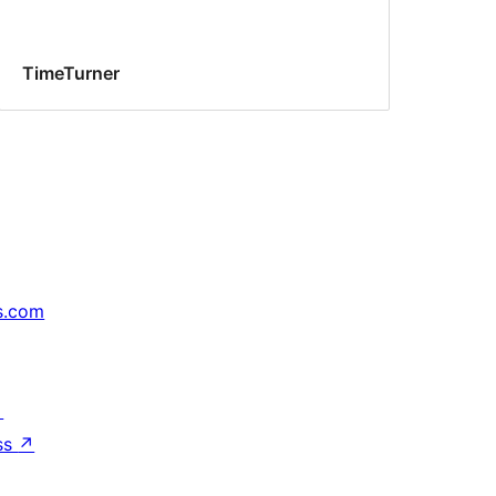
TimeTurner
s.com
↗
ss
↗