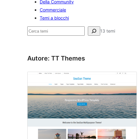
Della Community
Commerciale
Temi a blocchi
Cerca
13 temi
Autore: TT Themes