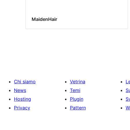
MaidenHair
Chi siamo
Vetrina
Le
News
Temi
S
Hosting
Plugin
S
Privacy
Pattern
W