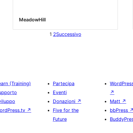
MeadowHill
1
2
Successivo
arn (Training)
Partecipa
WordPres
upporto
Eventi
↗
viluppo
Donazioni
↗
Matt
↗
ordPress.tv
↗
Five for the
bbPress
Future
BuddyPre