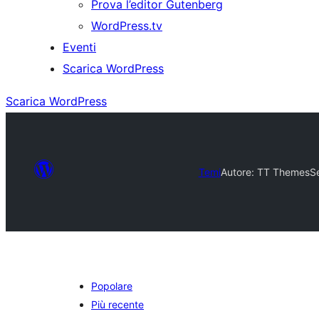
Prova l’editor Gutenberg
WordPress.tv
Eventi
Scarica WordPress
Scarica WordPress
Temi
Autore: TT Themes
S
Popolare
Più recente