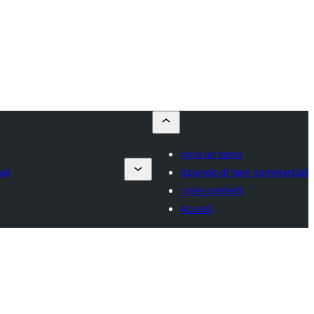
Invia un tema
ali
Aziende di temi commerciali
I miei preferiti
Accedi