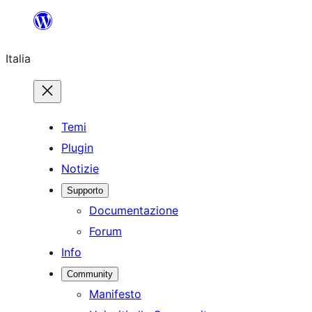
Vai
al
Italia
contenuto
Temi
Plugin
Notizie
Supporto
Documentazione
Forum
Info
Community
Manifesto