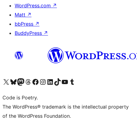
WordPress.com
↗
Matt
↗
bbPress
↗
BuddyPress
↗
Visita il nostro account X (ex Twitter)
Visita il nostro account Bluesky
Visita il nostro account Mastodon
Visita il nostro account Threads
Visita la nostra pagina Facebook
Visita il nostro account Instagram
Visita il nostro account LinkedIn
Visita il nostro account TikTok
Visita il nostro canale YouTube
Visita il nostro account Tumblr
Code is Poetry.
The WordPress® trademark is the intellectual property
of the WordPress Foundation.