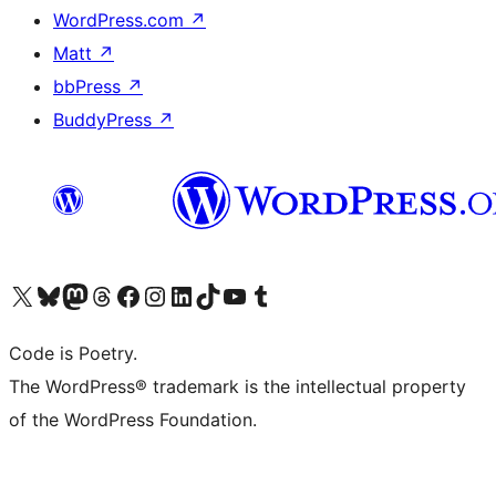
WordPress.com
↗
Matt
↗
bbPress
↗
BuddyPress
↗
Visita il nostro account X (ex Twitter)
Visita il nostro account Bluesky
Visita il nostro account Mastodon
Visita il nostro account Threads
Visita la nostra pagina Facebook
Visita il nostro account Instagram
Visita il nostro account LinkedIn
Visita il nostro account TikTok
Visita il nostro canale YouTube
Visita il nostro account Tumblr
Code is Poetry.
The WordPress® trademark is the intellectual property
of the WordPress Foundation.