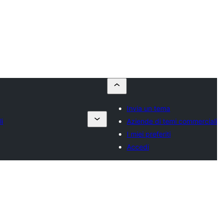
Invia un tema
i
Aziende di temi commerciali
I miei preferiti
Accedi