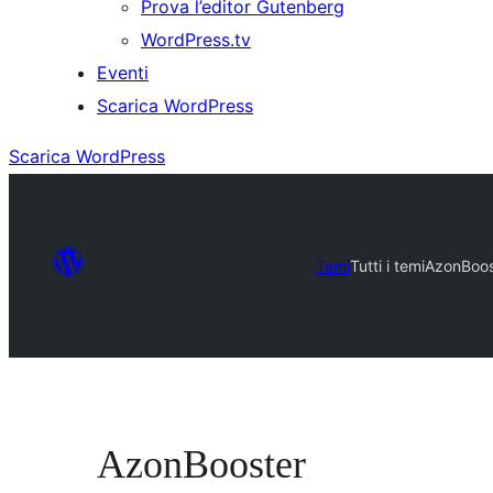
Prova l’editor Gutenberg
WordPress.tv
Eventi
Scarica WordPress
Scarica WordPress
Temi
Tutti i temi
AzonBoos
AzonBooster