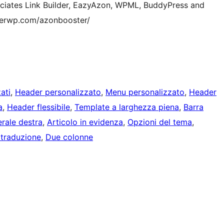
ociates Link Builder, EazyAzon, WPML, BuddyPress and
sterwp.com/azonbooster/
ati
, 
Header personalizzato
, 
Menu personalizzato
, 
Header
a
, 
Header flessibile
, 
Template a larghezza piena
, 
Barra
erale destra
, 
Articolo in evidenza
, 
Opzioni del tema
, 
 traduzione
, 
Due colonne