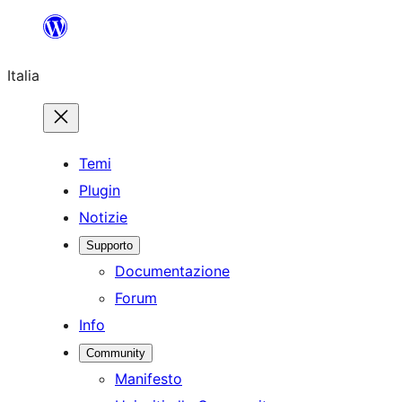
Vai
al
Italia
contenuto
Temi
Plugin
Notizie
Supporto
Documentazione
Forum
Info
Community
Manifesto