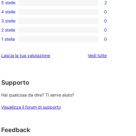
5 stelle
2
2
4 stelle
0
recensioni
0
3 stelle
0
a
recensioni
0
5-
2 stelle
0
a
recensioni
0
stelle
4-
1 stella
0
a
recensioni
0
stelle
3-
a
recensioni
le
Lascia la tua valutazione
Vedi tutte
stelle
2-
a
recensioni
stelle
1-
stelle
Supporto
Hai qualcosa da dire? Ti serve aiuto?
Visualizza il forum di supporto
Feedback