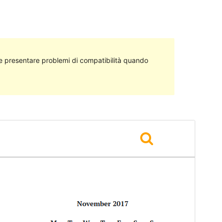
 presentare problemi di compatibilità quando
Anteprima
Scarica
Versione
1.3.1
Ultimo aggiornamento
18 Settembre 2018
Installazioni attive
40+
Homepage del tema