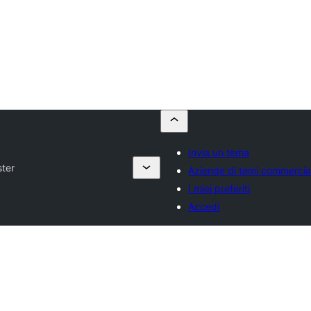
Invia un tema
ter
Aziende di temi commercial
I miei preferiti
Accedi