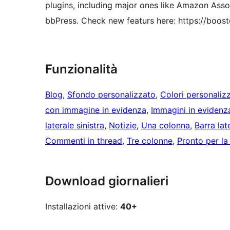
plugins, including major ones like Amazon Ass
bbPress. Check new featurs here: https://boo
Funzionalità
Blog
, 
Sfondo personalizzato
, 
Colori personalizz
con immagine in evidenza
, 
Immagini in evidenz
laterale sinistra
, 
Notizie
, 
Una colonna
, 
Barra lat
Commenti in thread
, 
Tre colonne
, 
Pronto per la
Download giornalieri
Installazioni attive:
40+