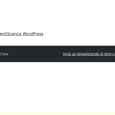
enti
Scarica WordPress
zCare
Invia un tema
Aziende di temi 