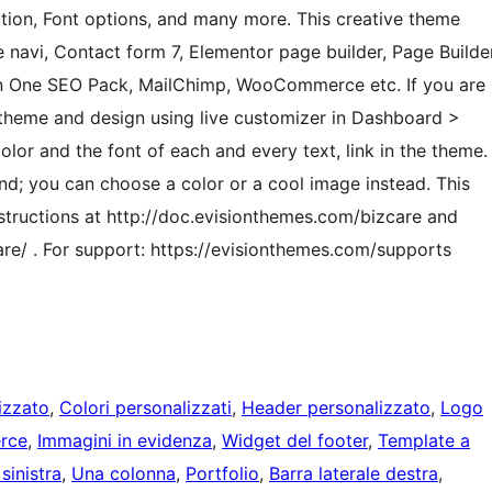
tion, Font options, and many more. This creative theme
 navi, Contact form 7, Elementor page builder, Page Builde
l in One SEO Pack, MailChimp, WooCommerce etc. If you are
 theme and design using live customizer in Dashboard >
r and the font of each and every text, link in the theme.
nd; you can choose a color or a cool image instead. This
structions at http://doc.evisionthemes.com/bizcare and
e/ . For support: https://evisionthemes.com/supports
izzato
, 
Colori personalizzati
, 
Header personalizzato
, 
Logo
rce
, 
Immagini in evidenza
, 
Widget del footer
, 
Template a
 sinistra
, 
Una colonna
, 
Portfolio
, 
Barra laterale destra
, 