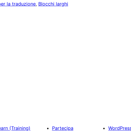
er la traduzione
, 
Blocchi larghi
arn (Training)
Partecipa
WordPres