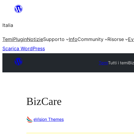
Vai
al
Italia
contenuto
Temi
Plugin
Notizie
Supporto
Info
Community
Risorse
Ev
Scarica WordPress
Temi
Tutti i temi
Bi
BizCare
eVision Themes