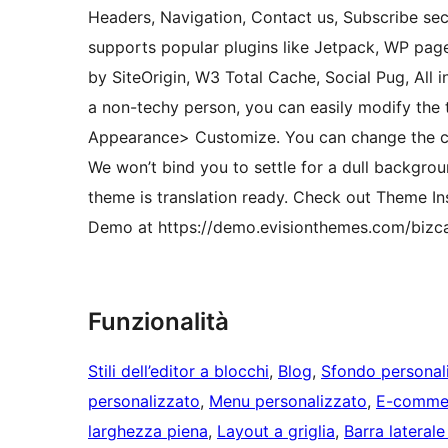
Headers, Navigation, Contact us, Subscribe sec
supports popular plugins like Jetpack, WP page
by SiteOrigin, W3 Total Cache, Social Pug, Al
a non-techy person, you can easily modify the
Appearance> Customize. You can change the colo
We won’t bind you to settle for a dull backgrou
theme is translation ready. Check out Theme In
Demo at https://demo.evisionthemes.com/bizcar
Funzionalità
Stili dell’editor a blocchi
, 
Blog
, 
Sfondo personal
personalizzato
, 
Menu personalizzato
, 
E-comme
larghezza piena
, 
Layout a griglia
, 
Barra laterale