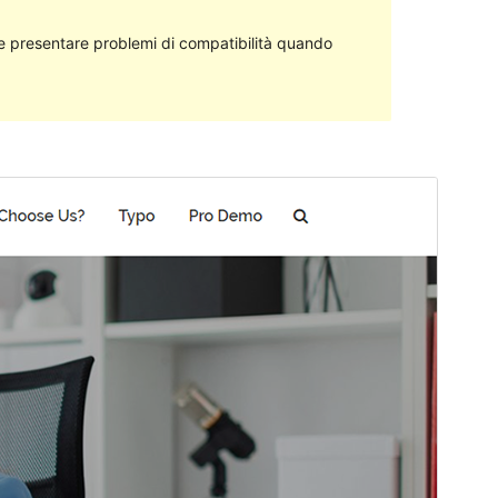
 presentare problemi di compatibilità quando
Anteprima
Scarica
Versione
1.0.3
Ultimo aggiornamento
26 Ottobre 2021
Installazioni attive
90+
Versione PHP
5.6
Homepage del tema