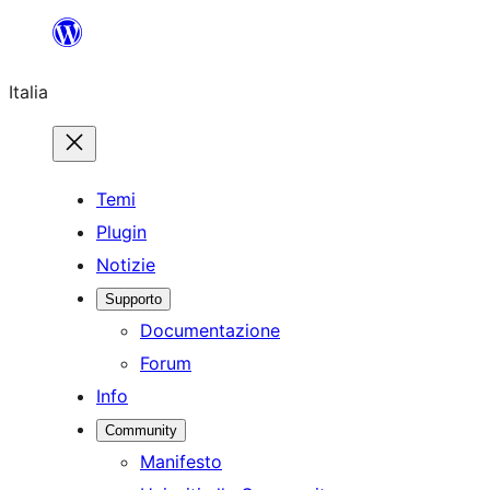
Vai
al
Italia
contenuto
Temi
Plugin
Notizie
Supporto
Documentazione
Forum
Info
Community
Manifesto