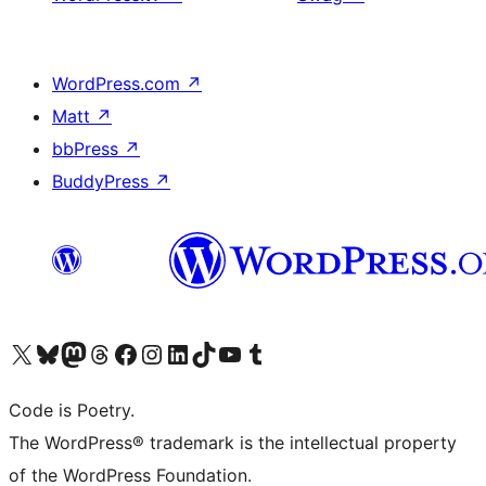
WordPress.com
↗
Matt
↗
bbPress
↗
BuddyPress
↗
Visita il nostro account X (ex Twitter)
Visita il nostro account Bluesky
Visita il nostro account Mastodon
Visita il nostro account Threads
Visita la nostra pagina Facebook
Visita il nostro account Instagram
Visita il nostro account LinkedIn
Visita il nostro account TikTok
Visita il nostro canale YouTube
Visita il nostro account Tumblr
Code is Poetry.
The WordPress® trademark is the intellectual property
of the WordPress Foundation.