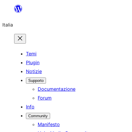
Vai
al
Italia
contenuto
Temi
Plugin
Notizie
Supporto
Documentazione
Forum
Info
Community
Manifesto