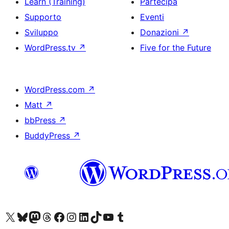
Learn (Training)
Partecipa
Supporto
Eventi
Sviluppo
Donazioni
↗
WordPress.tv
↗
Five for the Future
WordPress.com
↗
Matt
↗
bbPress
↗
BuddyPress
↗
Visita il nostro account X (ex Twitter)
Visita il nostro account Bluesky
Visita il nostro account Mastodon
Visita il nostro account Threads
Visita la nostra pagina Facebook
Visita il nostro account Instagram
Visita il nostro account LinkedIn
Visita il nostro account TikTok
Visita il nostro canale YouTube
Visita il nostro account Tumblr