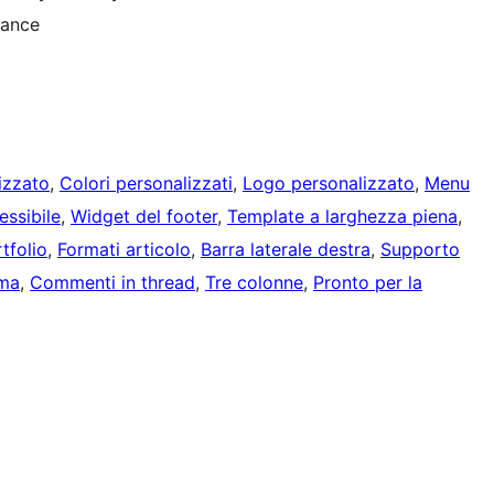
rance
izzato
, 
Colori personalizzati
, 
Logo personalizzato
, 
Menu
essibile
, 
Widget del footer
, 
Template a larghezza piena
, 
tfolio
, 
Formati articolo
, 
Barra laterale destra
, 
Supporto
ema
, 
Commenti in thread
, 
Tre colonne
, 
Pronto per la