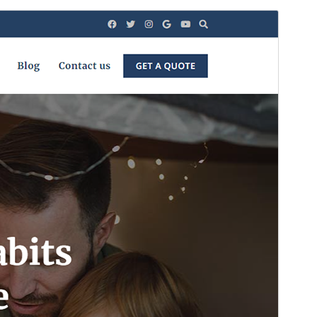
Tema commerciale
Questo tema è gratuito, ma offre aggiornamenti e
supporto addizionali a pagamento.
Anteprima
Scarica
Questo è un tema child di
Bosa
.
Versione
1.0.5
Ultimo aggiornamento
6 Luglio 2026
Installazioni attive
100+
Versione WordPress
4.7
Versione PHP
5.5
Homepage del tema