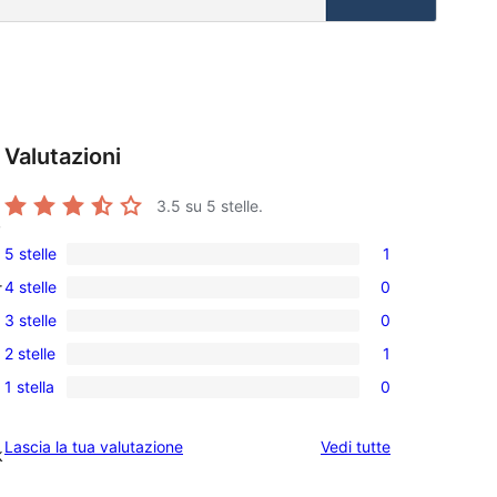
Valutazioni
3.5
su 5 stelle.
,
5 stelle
1
1
4 stelle
0
r
5-
0
3 stelle
0
recensioni
recensioni
0
a
2 stelle
1
a
recensioni
1
stelle
4-
1 stella
0
a
2-
0
stelle
3-
recensioni
recensioni
le
Lascia la tua valutazione
Vedi tutte
stelle
a
k
a
recensioni
stelle
1-