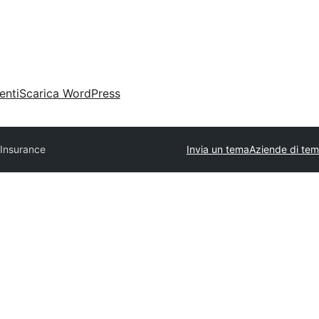
enti
Scarica WordPress
 Insurance
Invia un tema
Aziende di tem