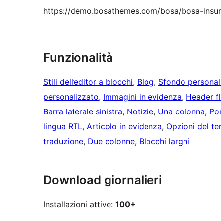
https://demo.bosathemes.com/bosa/bosa-insu
Funzionalità
Stili dell’editor a blocchi
, 
Blog
, 
Sfondo personal
personalizzato
, 
Immagini in evidenza
, 
Header fl
Barra laterale sinistra
, 
Notizie
, 
Una colonna
, 
Por
lingua RTL
, 
Articolo in evidenza
, 
Opzioni del t
traduzione
, 
Due colonne
, 
Blocchi larghi
Download giornalieri
Installazioni attive:
100+