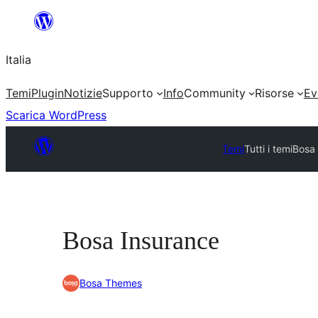
Vai
al
Italia
contenuto
Temi
Plugin
Notizie
Supporto
Info
Community
Risorse
Ev
Scarica WordPress
Temi
Tutti i temi
Bosa
Bosa Insurance
Bosa Themes