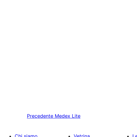
Precedente
Medex Lite
Chi siamo
Vetrina
Le