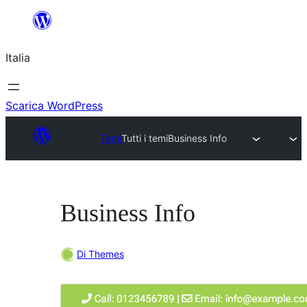
Vai
al
Italia
contenuto
Scarica WordPress
Temi
Tutti i temi
Business Info
Business Info
Di Themes