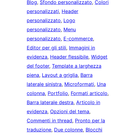
Blog
, 
Sfondo personalizzato
, 
Colori
personalizzati
, 
Header
personalizzato
, 
Logo
personalizzato
, 
Menu
personalizzato
, 
E-commerce
, 
Editor per gli stili
, 
Immagini in
evidenza
, 
Header flessibile
, 
Widget
del footer
, 
Template a larghezza
piena
, 
Layout a griglia
, 
Barra
laterale sinistra
, 
Microformati
, 
Una
colonna
, 
Portfolio
, 
Formati articolo
, 
Barra laterale destra
, 
Articolo in
evidenza
, 
Opzioni del tema
, 
Commenti in thread
, 
Pronto per la
traduzione
, 
Due colonne
, 
Blocchi