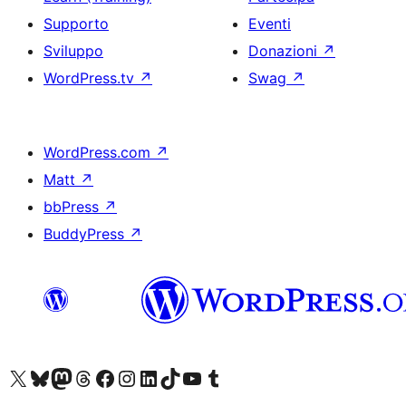
Supporto
Eventi
Sviluppo
Donazioni
↗
WordPress.tv
↗
Swag
↗
WordPress.com
↗
Matt
↗
bbPress
↗
BuddyPress
↗
Visita il nostro account X (ex Twitter)
Visita il nostro account Bluesky
Visita il nostro account Mastodon
Visita il nostro account Threads
Visita la nostra pagina Facebook
Visita il nostro account Instagram
Visita il nostro account LinkedIn
Visita il nostro account TikTok
Visita il nostro canale YouTube
Visita il nostro account Tumblr