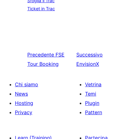
Sfoglia il Trac
Ticket in Trac
Precedente
FSE
Successivo
Tour Booking
EnvisionX
Chi siamo
Vetrina
News
Temi
Hosting
Plugin
Privacy
Pattern
Learn (Training)
Partecipa