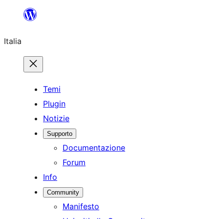
Vai
al
Italia
contenuto
Temi
Plugin
Notizie
Supporto
Documentazione
Forum
Info
Community
Manifesto