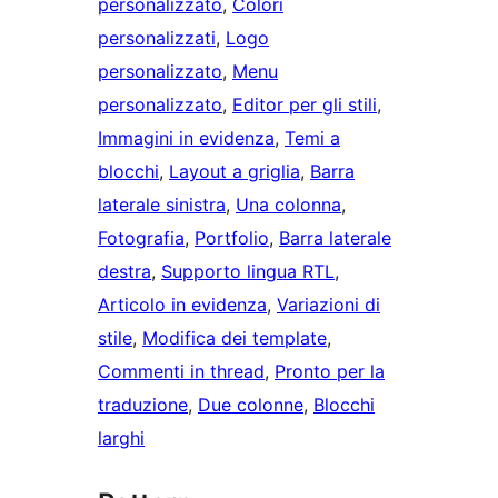
personalizzato
, 
Colori
personalizzati
, 
Logo
personalizzato
, 
Menu
personalizzato
, 
Editor per gli stili
, 
Immagini in evidenza
, 
Temi a
blocchi
, 
Layout a griglia
, 
Barra
laterale sinistra
, 
Una colonna
, 
Fotografia
, 
Portfolio
, 
Barra laterale
destra
, 
Supporto lingua RTL
, 
Articolo in evidenza
, 
Variazioni di
stile
, 
Modifica dei template
, 
Commenti in thread
, 
Pronto per la
traduzione
, 
Due colonne
, 
Blocchi
larghi