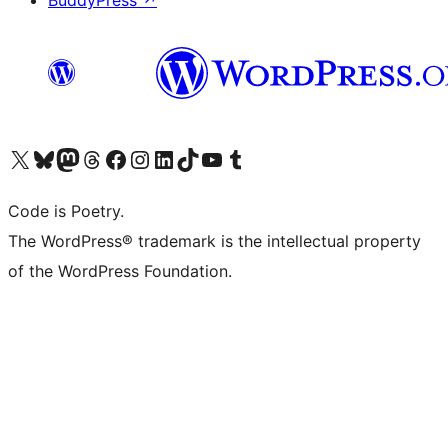
BuddyPress
↗
Visita il nostro account X (ex Twitter)
Visita il nostro account Bluesky
Visita il nostro account Mastodon
Visita il nostro account Threads
Visita la nostra pagina Facebook
Visita il nostro account Instagram
Visita il nostro account LinkedIn
Visita il nostro account TikTok
Visita il nostro canale YouTube
Visita il nostro account Tumblr
Code is Poetry.
The WordPress® trademark is the intellectual property
of the WordPress Foundation.