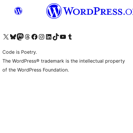
Visita il nostro account X (ex Twitter)
Visita il nostro account Bluesky
Visita il nostro account Mastodon
Visita il nostro account Threads
Visita la nostra pagina Facebook
Visita il nostro account Instagram
Visita il nostro account LinkedIn
Visita il nostro account TikTok
Visita il nostro canale YouTube
Visita il nostro account Tumblr
Code is Poetry.
The WordPress® trademark is the intellectual property
of the WordPress Foundation.