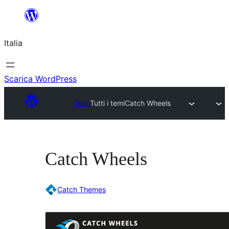
Vai
al
Italia
contenuto
Scarica WordPress
Temi
Tutti i temi
Catch Wheels
Catch Wheels
Catch Themes