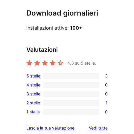
Download giornalieri
Installazioni attive:
100+
Valutazioni
4.3
su 5 stelle.
5 stelle
3
3
4 stelle
0
recensioni
0
3 stelle
0
a
recensioni
0
5-
2 stelle
1
a
recensioni
1
stelle
4-
1 stella
0
a
2-
0
stelle
3-
recensioni
recensioni
le
Lascia la tua valutazione
Vedi tutte
stelle
a
a