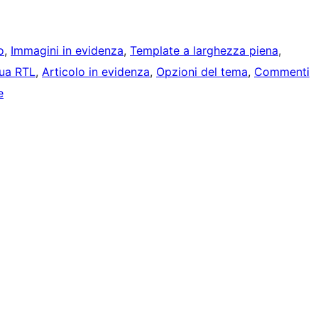
o
, 
Immagini in evidenza
, 
Template a larghezza piena
, 
gua RTL
, 
Articolo in evidenza
, 
Opzioni del tema
, 
Commenti
e