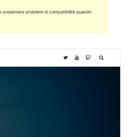
 presentare problemi di compatibilità quando
Anteprima
Scarica
Questo è un tema child di
Chosen
.
Versione
1.1
Ultimo aggiornamento
7 Gennaio 2018
Installazioni attive
50+
Versione WordPress
4.5
Homepage del tema