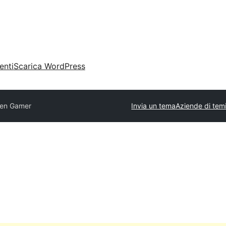
enti
Scarica WordPress
en Gamer
Invia un tema
Aziende di tem