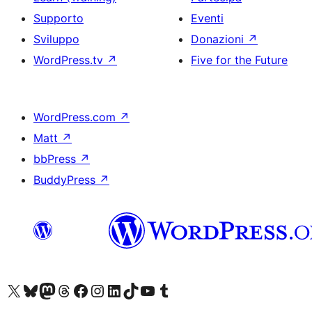
Supporto
Eventi
Sviluppo
Donazioni
↗
WordPress.tv
↗
Five for the Future
WordPress.com
↗
Matt
↗
bbPress
↗
BuddyPress
↗
Visita il nostro account X (ex Twitter)
Visita il nostro account Bluesky
Visita il nostro account Mastodon
Visita il nostro account Threads
Visita la nostra pagina Facebook
Visita il nostro account Instagram
Visita il nostro account LinkedIn
Visita il nostro account TikTok
Visita il nostro canale YouTube
Visita il nostro account Tumblr