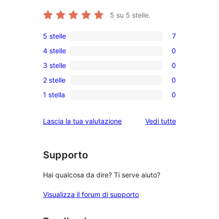
5
su 5 stelle.
5 stelle
7
7
4 stelle
0
recensioni
0
3 stelle
0
a
recensioni
0
5-
2 stelle
0
a
recensioni
0
stelle
4-
1 stella
0
a
recensioni
0
stelle
3-
a
recensioni
le
Lascia la tua valutazione
Vedi tutte
stelle
2-
a
recensioni
stelle
1-
stelle
Supporto
Hai qualcosa da dire? Ti serve aiuto?
Visualizza il forum di supporto