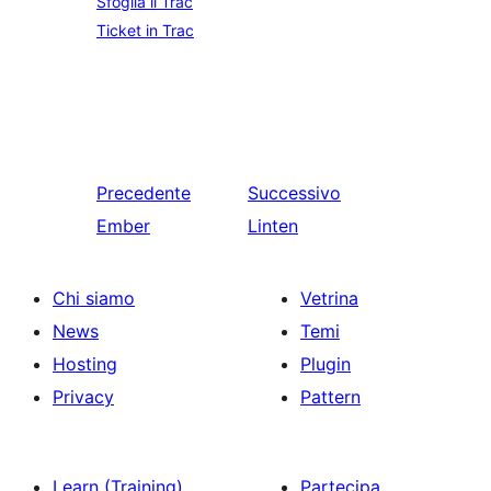
Sfoglia il Trac
Ticket in Trac
Precedente
Successivo
Ember
Linten
Chi siamo
Vetrina
News
Temi
Hosting
Plugin
Privacy
Pattern
Learn (Training)
Partecipa