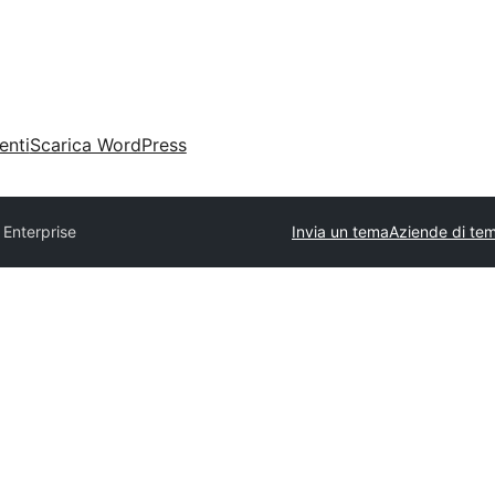
enti
Scarica WordPress
 Enterprise
Invia un tema
Aziende di tem