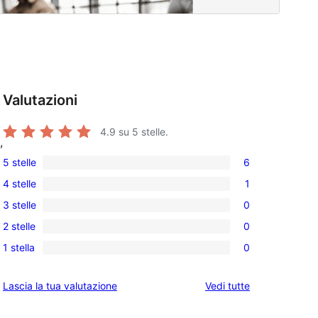
Valutazioni
4.9
su 5 stelle.
,
5 stelle
6
6
4 stelle
1
recensioni
1
3 stelle
0
a
4-
0
5-
2 stelle
0
recensioni
recensioni
0
stelle
a
1 stella
0
a
recensioni
0
stelle
3-
a
recensioni
le
Lascia la tua valutazione
Vedi tutte
stelle
2-
a
recensioni
stelle
1-