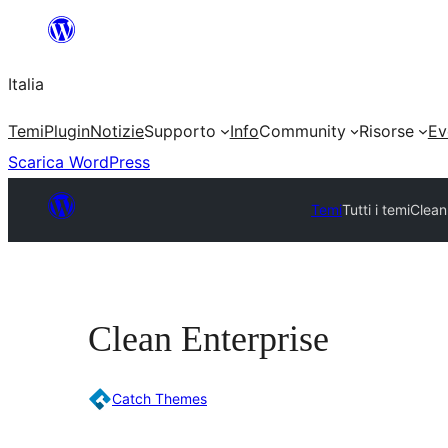
Vai
al
Italia
contenuto
Temi
Plugin
Notizie
Supporto
Info
Community
Risorse
Ev
Scarica WordPress
Temi
Tutti i temi
Clean
Clean Enterprise
Catch Themes