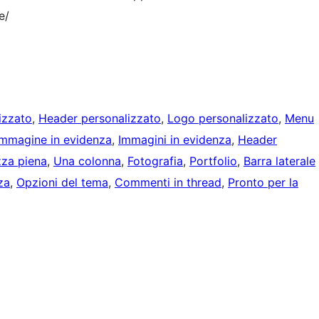
e/
izzato
, 
Header personalizzato
, 
Logo personalizzato
, 
Menu
mmagine in evidenza
, 
Immagini in evidenza
, 
Header
zza piena
, 
Una colonna
, 
Fotografia
, 
Portfolio
, 
Barra laterale
za
, 
Opzioni del tema
, 
Commenti in thread
, 
Pronto per la