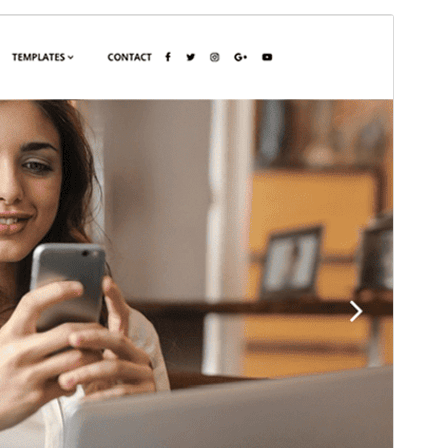
Anteprima
Scarica
Versione
2.2.2
Ultimo aggiornamento
24 Maggio 2026
Installazioni attive
200+
Versione WordPress
5.9
Versione PHP
5.6
Homepage del tema