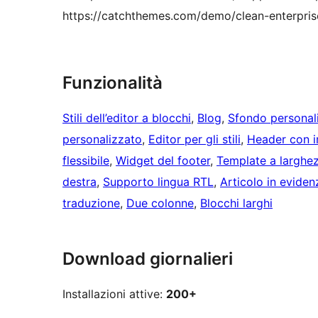
https://catchthemes.com/demo/clean-enterpris
Funzionalità
Stili dell’editor a blocchi
, 
Blog
, 
Sfondo personal
personalizzato
, 
Editor per gli stili
, 
Header con i
flessibile
, 
Widget del footer
, 
Template a larghe
destra
, 
Supporto lingua RTL
, 
Articolo in eviden
traduzione
, 
Due colonne
, 
Blocchi larghi
Download giornalieri
Installazioni attive:
200+