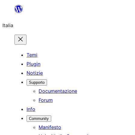
Vai
al
Italia
contenuto
Temi
Plugin
Notizie
Supporto
Documentazione
Forum
Info
Community
Manifesto