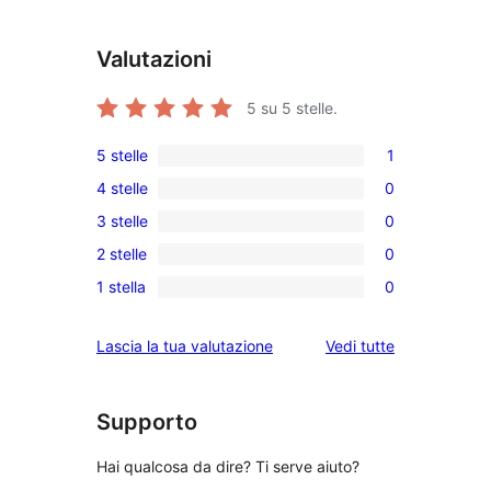
Valutazioni
5
su 5 stelle.
5 stelle
1
1
4 stelle
0
5-
0
3 stelle
0
recensioni
recensioni
0
a
2 stelle
0
a
recensioni
0
stelle
4-
1 stella
0
a
recensioni
0
stelle
3-
a
recensioni
le
Lascia la tua valutazione
Vedi tutte
stelle
2-
a
recensioni
stelle
1-
stelle
Supporto
Hai qualcosa da dire? Ti serve aiuto?