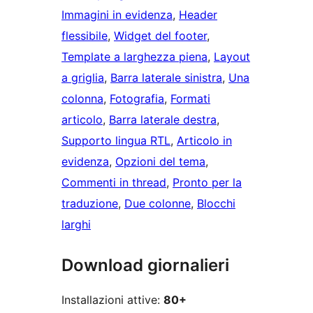
Immagini in evidenza
, 
Header
flessibile
, 
Widget del footer
, 
Template a larghezza piena
, 
Layout
a griglia
, 
Barra laterale sinistra
, 
Una
colonna
, 
Fotografia
, 
Formati
articolo
, 
Barra laterale destra
, 
Supporto lingua RTL
, 
Articolo in
evidenza
, 
Opzioni del tema
, 
Commenti in thread
, 
Pronto per la
traduzione
, 
Due colonne
, 
Blocchi
larghi
Download giornalieri
Installazioni attive:
80+